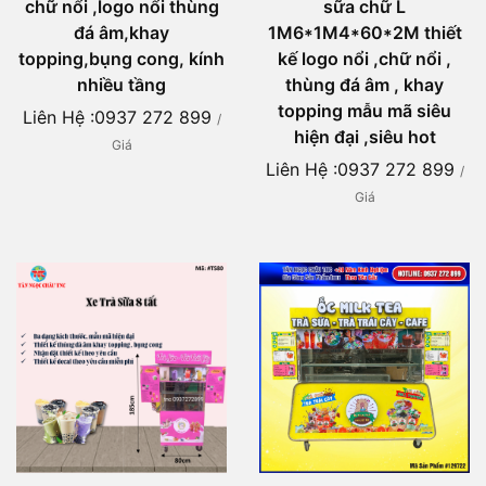
chữ nổi ,logo nổi thùng
sữa chữ L
đá âm,khay
1M6*1M4*60*2M thiết
topping,bụng cong, kính
kế logo nổi ,chữ nổi ,
nhiều tầng
thùng đá âm , khay
topping mẫu mã siêu
Liên Hệ :0937 272 899
/
hiện đại ,siêu hot
Giá
Liên Hệ :0937 272 899
/
Giá