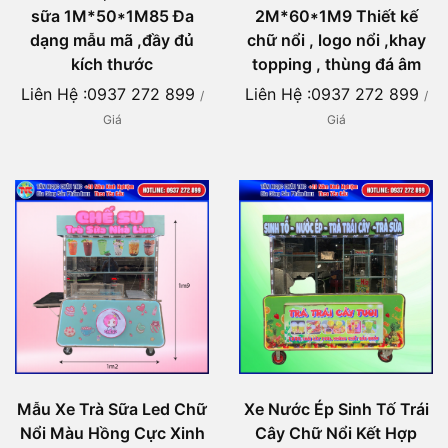
sữa 1M*50*1M85 Đa
2M*60*1M9 Thiết kế
dạng mẫu mã ,đầy đủ
chữ nổi , logo nổi ,khay
kích thước
topping , thùng đá âm
Liên Hệ :0937 272 899
Liên Hệ :0937 272 899
/
/
Giá
Giá
Mẫu Xe Trà Sữa Led Chữ
Xe Nước Ép Sinh Tố Trái
Nổi Màu Hồng Cực Xinh
Cây Chữ Nổi Kết Hợp