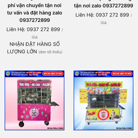
phí vận chuyển tận nơi
tận nơi zalo 0937272899
tư vấn và đặt hàng zalo
Liên Hệ: 0937 272 899
/
0937272899
Giá
Liên Hệ: 0937 272 899
/
Giá
NHẬN ĐẶT HÀNG SỐ
LƯỢNG LỚN
(đơn tối thiểu)