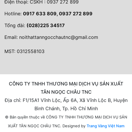
Điện thoại:
CSKH : 0937 272 899
Hotline:
0917 633 809, 0937 272 899
Tổng đài:
(028)225 34517
Email:
noithattanngocchautnc@gmail.com
MST: 0312558103
CÔNG TY TNHH THƯƠNG MẠI DỊCH VỤ SẢN XUẤT
TÂN NGỌC CHÂU TNC
Địa chỉ: F1/15A1 Vĩnh Lộc, Ấp 6A, Xã Vĩnh Lộc B, Huyện
Bình Chánh, Tp. Hồ Chí Minh
© Bản quyền thuộc về CÔNG TY TNHH THƯƠNG MẠI DỊCH VỤ SẢN
Designed by
Trang Vàng Việt Nam
XUẤT TÂN NGỌC CHÂU TNC.