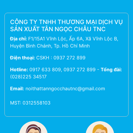
CÔNG TY TNHH THƯƠNG MẠI DỊCH VỤ
SẢN XUẤT TÂN NGỌC CHÂU TNC
Địa chỉ:
F1/15A1 Vĩnh Lộc, Ấp 6A, Xã Vĩnh Lộc B,
Huyện Bình Chánh, Tp. Hồ Chí Minh
Điện thoại:
CSKH : 0937 272 899
Hotline:
0917 633 809, 0937 272 899
-
Tổng đài:
(028)225 34517
Email:
noithattanngocchautnc@gmail.com
MST: 0312558103