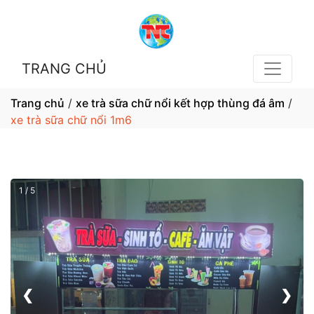
TRANG CHỦ
Trang chủ
/
xe trà sữa chữ nổi kết hợp thùng đá âm
/
xe trà sữa chữ nổi 1m6
1 / 5
❮
❯