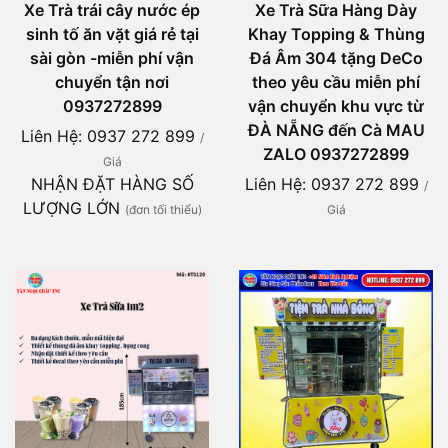
Xe Trà trái cây nước ép
Xe Trà Sữa Hàng Dày
sinh tố ăn vặt giá rẻ tại
Khay Topping & Thùng
sài gòn -miễn phí vận
Đá Âm 304 tặng DeCo
chuyển tận nơi
theo yêu cầu miễn phí
0937272899
vận chuyển khu vực từ
ĐÀ NẴNG đến Cà MAU
Liên Hệ: 0937 272 899
/
ZALO 0937272899
Giá
NHẬN ĐẶT HÀNG SỐ
Liên Hệ: 0937 272 899
/
LƯỢNG LỚN
(đơn tối thiểu)
Giá