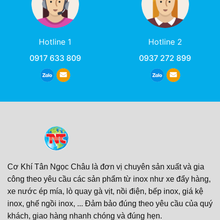
Hotline 1
Hotline 2
0917 633 809
0937 272 899
Cơ Khí Tân Ngọc Châu là đơn vị chuyên sản xuất và gia
công theo yêu cầu các sản phẩm từ inox như xe đẩy hàng,
xe nước ép mía, lò quay gà vịt, nồi điện, bếp inox, giá kệ
inox, ghế ngồi inox, ... Đảm bảo đúng theo yêu cầu của quý
khách, giao hàng nhanh chóng và đúng hẹn.