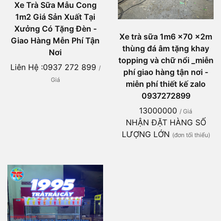
Xe Trà Sữa Mẫu Cong
1m2 Giá Sản Xuất Tại
Xưởng Có Tặng Đèn -
Xe trà sữa 1m6 x70 x2m
Giao Hàng Mễn Phí Tận
thùng đá âm tặng khay
Nơi
topping và chữ nổi _miễn
Liên Hệ :0937 272 899
/
phí giao hàng tận nơi -
Giá
miễn phí thiết kế zalo
0937272899
13000000
/ Giá
NHẬN ĐẶT HÀNG SỐ
LƯỢNG LỚN
(đơn tối thiểu)