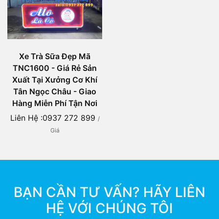
Xe Trà Sữa Đẹp Mã
TNC1600 - Giá Rẻ Sản
Xuất Tại Xưởng Cơ Khí
Tân Ngọc Châu - Giao
Hàng Miễn Phí Tận Nơi
Liên Hệ :0937 272 899
/
Giá
BẠN CẦN TƯ VẤN? HÃY LIÊN
HỆ VỚI CHÚNG TÔI