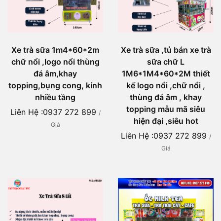
Xe trà sữa 1m4*60*2m
Xe trà sữa ,tủ bán xe trà
chữ nổi ,logo nổi thùng
sữa chữ L
đá âm,khay
1M6*1M4*60*2M thiết
topping,bụng cong, kính
kế logo nổi ,chữ nổi ,
nhiều tầng
thùng đá âm , khay
topping mẫu mã siêu
Liên Hệ :0937 272 899
/
hiện đại ,siêu hot
Giá
Liên Hệ :0937 272 899
/
Giá