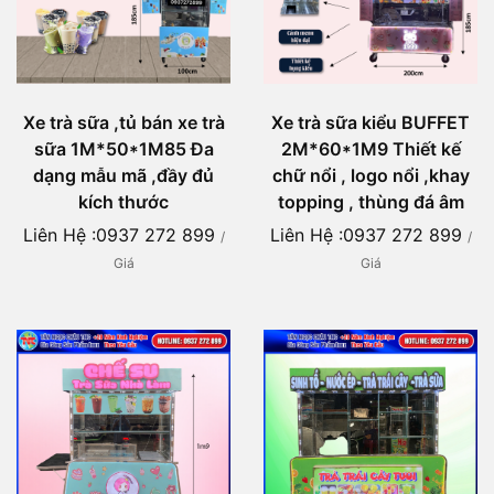
Xe trà sữa ,tủ bán xe trà
Xe trà sữa kiểu BUFFET
sữa 1M*50*1M85 Đa
2M*60*1M9 Thiết kế
dạng mẫu mã ,đầy đủ
chữ nổi , logo nổi ,khay
kích thước
topping , thùng đá âm
Liên Hệ :0937 272 899
Liên Hệ :0937 272 899
/
/
Giá
Giá