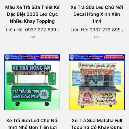
Mẫu Xe Trà Sữa Thiết Kế
Xe Trà Sữa Led Chữ Nổi
Đặc Biệt 2025 Led Cực
Decal Hồng Xinh Xắn
Nhiều Khay Topping
1m4
Liên Hệ: 0937 272 899
Liên Hệ: 0937 272 899
/
/
Giá
Giá
Xe Trà Sữa Led Chữ Nổi
Xe Trà Sữa Matcha Full
1m4 Nhỏ Gọn Tiện Lợi
Topping Có Khay Đựng