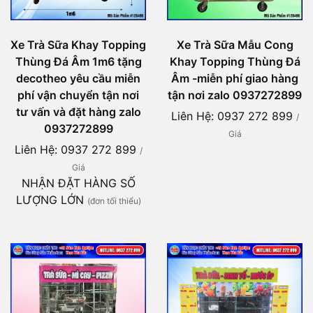
Xe Trà Sữa Khay Topping
Xe Trà Sữa Mẫu Cong
Thùng Đá Âm 1m6 tặng
Khay Topping Thùng Đá
decotheo yêu cầu miễn
Âm -miễn phí giao hàng
phí vận chuyển tận nơi
tận nơi zalo 0937272899
tư vấn và đặt hàng zalo
Liên Hệ: 0937 272 899
/
0937272899
Giá
Liên Hệ: 0937 272 899
/
Giá
NHẬN ĐẶT HÀNG SỐ
LƯỢNG LỚN
(đơn tối thiểu)