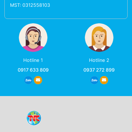
MST: 0312558103
Hotline 1
Hotline 2
0917 633 809
0937 272 899