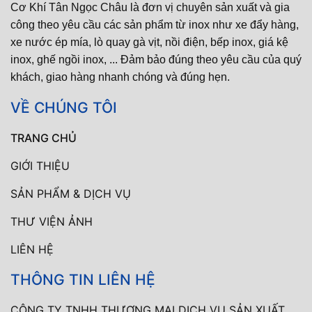
Cơ Khí Tân Ngọc Châu là đơn vị chuyên sản xuất và gia
công theo yêu cầu các sản phẩm từ inox như xe đẩy hàng,
xe nước ép mía, lò quay gà vịt, nồi điện, bếp inox, giá kệ
inox, ghế ngồi inox, ... Đảm bảo đúng theo yêu cầu của quý
khách, giao hàng nhanh chóng và đúng hẹn.
VỀ CHÚNG TÔI
TRANG CHỦ
GIỚI THIỆU
SẢN PHẨM & DỊCH VỤ
THƯ VIỆN ẢNH
LIÊN HỆ
THÔNG TIN LIÊN HỆ
CÔNG TY TNHH THƯƠNG MẠI DỊCH VỤ SẢN XUẤT