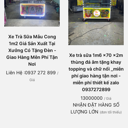
Xe Trà Sữa Mẫu Cong
1m2 Giá Sản Xuất Tại
Xưởng Có Tặng Đèn -
Xe trà sữa 1m6 x70 x2m
Giao Hàng Mễn Phí Tận
thùng đá âm tặng khay
Nơi
topping và chữ nổi _miễn
Liên Hệ :0937 272 899
/
phí giao hàng tận nơi -
Giá
miễn phí thiết kế zalo
0937272899
13000000
/ Giá
NHẬN ĐẶT HÀNG SỐ
LƯỢNG LỚN
(đơn tối thiểu)