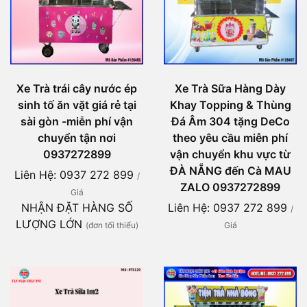
Xe Trà trái cây nước ép
Xe Trà Sữa Hàng Dày
sinh tố ăn vặt giá rẻ tại
Khay Topping & Thùng
sài gòn -miễn phí vận
Đá Âm 304 tặng DeCo
chuyển tận nơi
theo yêu cầu miễn phí
0937272899
vận chuyển khu vực từ
ĐÀ NẴNG đến Cà MAU
Liên Hệ: 0937 272 899
/
ZALO 0937272899
Giá
NHẬN ĐẶT HÀNG SỐ
Liên Hệ: 0937 272 899
/
LƯỢNG LỚN
(đơn tối thiểu)
Giá