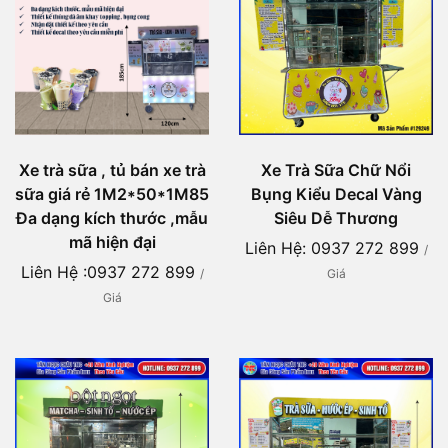
Xe Trà Sữa Chữ Nổi
Xe trà sữa , tủ bán xe trà
Bụng Kiểu Decal Vàng
sữa giá rẻ 1M2*50*1M85
Siêu Dễ Thương
Đa dạng kích thước ,mẫu
mã hiện đại
Liên Hệ: 0937 272 899
/
Liên Hệ :0937 272 899
Giá
/
Giá