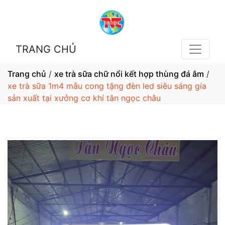
TRANG CHỦ
Trang chủ
/
xe trà sữa chữ nổi kết hợp thùng đá âm
/
xe trà sữa 1m4 mẫu cong tặng đèn led siêu sáng gía
sản xuất tại xưởng cơ khí tân ngọc châu