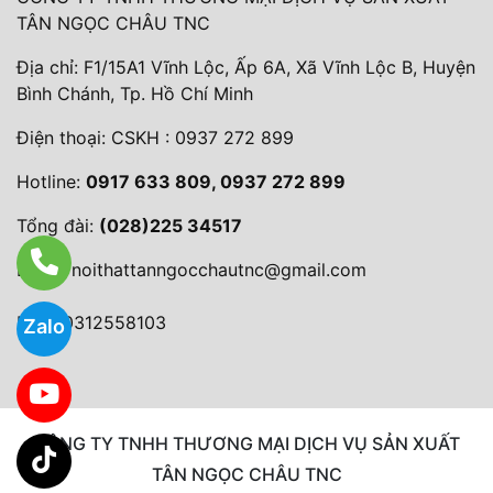
TÂN NGỌC CHÂU TNC
Địa chỉ: F1/15A1 Vĩnh Lộc, Ấp 6A, Xã Vĩnh Lộc B, Huyện
Bình Chánh, Tp. Hồ Chí Minh
Điện thoại:
CSKH : 0937 272 899
Hotline:
0917 633 809, 0937 272 899
Tổng đài:
(028)225 34517
Email:
noithattanngocchautnc@gmail.com
MST: 0312558103
Zalo
CÔNG TY TNHH THƯƠNG MẠI DỊCH VỤ SẢN XUẤT
TÂN NGỌC CHÂU TNC