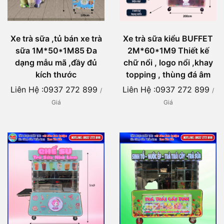
Xe trà sữa ,tủ bán xe trà
Xe trà sữa kiểu BUFFET
sữa 1M*50*1M85 Đa
2M*60*1M9 Thiết kế
dạng mẫu mã ,đầy đủ
chữ nổi , logo nổi ,khay
kích thước
topping , thùng đá âm
Liên Hệ :0937 272 899
Liên Hệ :0937 272 899
/
/
Giá
Giá