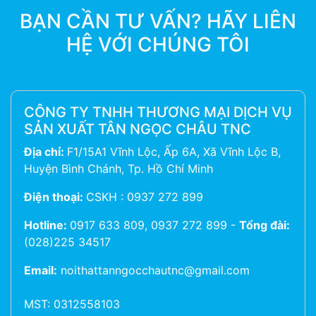
BẠN CẦN TƯ VẤN? HÃY LIÊN
HỆ VỚI CHÚNG TÔI
CÔNG TY TNHH THƯƠNG MẠI DỊCH VỤ
SẢN XUẤT TÂN NGỌC CHÂU TNC
Địa chỉ:
F1/15A1 Vĩnh Lộc, Ấp 6A, Xã Vĩnh Lộc B,
Huyện Bình Chánh, Tp. Hồ Chí Minh
Điện thoại:
CSKH : 0937 272 899
Hotline:
0917 633 809, 0937 272 899
-
Tổng đài:
(028)225 34517
Email:
noithattanngocchautnc@gmail.com
MST: 0312558103