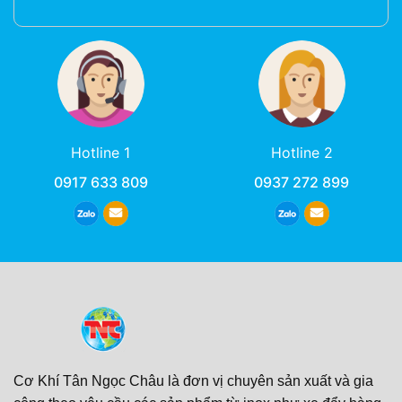
Hotline 1
Hotline 2
0917 633 809
0937 272 899
Cơ Khí Tân Ngọc Châu là đơn vị chuyên sản xuất và gia