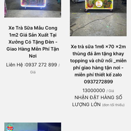
Xe Trà Sữa Mẫu Cong
1m2 Giá Sản Xuất Tại
Xưởng Có Tặng Đèn -
Xe trà sữa 1m6 x70 x2m
Giao Hàng Mễn Phí Tận
thùng đá âm tặng khay
Nơi
topping và chữ nổi _miễn
Liên Hệ :0937 272 899
/
phí giao hàng tận nơi -
Giá
miễn phí thiết kế zalo
0937272899
13000000
/ Giá
NHẬN ĐẶT HÀNG SỐ
LƯỢNG LỚN
(đơn tối thiểu)