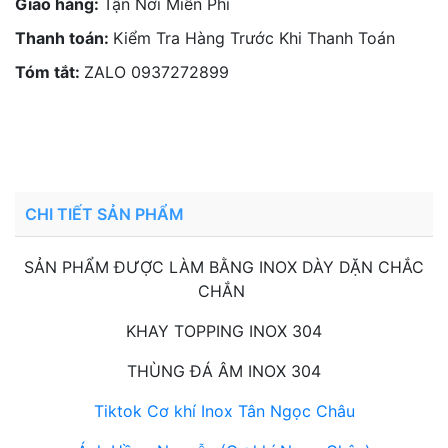
Giao hàng:
Tận Nơi Miễn Phí
Thanh toán:
Kiểm Tra Hàng Trước Khi Thanh Toán
Tóm tắt:
ZALO 0937272899
Liên hệ:
0937 272 899
- Hotline 2
CHI TIẾT SẢN PHẨM
SẢN PHẨM ĐƯỢC LÀM BẰNG INOX DÀY DẶN CHẮC
CHẮN
KHAY TOPPING INOX 304
THÙNG ĐÁ ÂM INOX 304
Tiktok Cơ khí Inox Tân Ngọc Châu