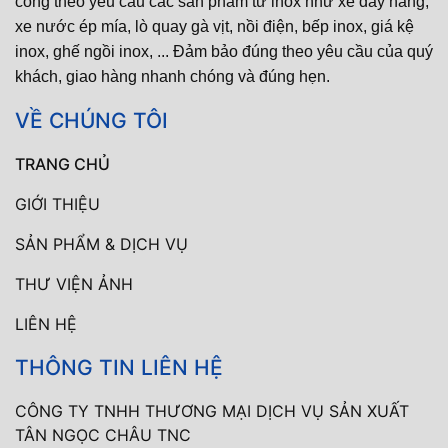
công theo yêu cầu các sản phẩm từ inox như xe đẩy hàng,
xe nước ép mía, lò quay gà vịt, nồi điện, bếp inox, giá kệ
inox, ghế ngồi inox, ... Đảm bảo đúng theo yêu cầu của quý
khách, giao hàng nhanh chóng và đúng hẹn.
VỀ CHÚNG TÔI
TRANG CHỦ
GIỚI THIỆU
SẢN PHẨM & DỊCH VỤ
THƯ VIỆN ẢNH
LIÊN HỆ
THÔNG TIN LIÊN HỆ
CÔNG TY TNHH THƯƠNG MẠI DỊCH VỤ SẢN XUẤT
TÂN NGỌC CHÂU TNC