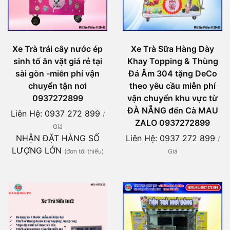
Xe Trà trái cây nước ép
Xe Trà Sữa Hàng Dày
sinh tố ăn vặt giá rẻ tại
Khay Topping & Thùng
sài gòn -miễn phí vận
Đá Âm 304 tặng DeCo
chuyển tận nơi
theo yêu cầu miễn phí
0937272899
vận chuyển khu vực từ
ĐÀ NẴNG đến Cà MAU
Liên Hệ: 0937 272 899
/
ZALO 0937272899
Giá
NHẬN ĐẶT HÀNG SỐ
Liên Hệ: 0937 272 899
/
LƯỢNG LỚN
(đơn tối thiểu)
Giá