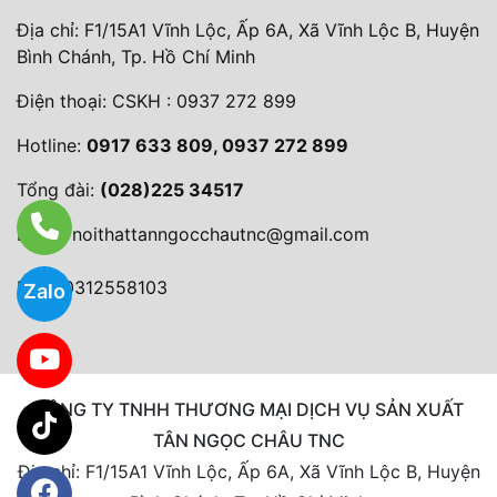
Địa chỉ: F1/15A1 Vĩnh Lộc, Ấp 6A, Xã Vĩnh Lộc B, Huyện
Bình Chánh, Tp. Hồ Chí Minh
Điện thoại:
CSKH : 0937 272 899
Hotline:
0917 633 809, 0937 272 899
Tổng đài:
(028)225 34517
Email:
noithattanngocchautnc@gmail.com
MST: 0312558103
Zalo
CÔNG TY TNHH THƯƠNG MẠI DỊCH VỤ SẢN XUẤT
TÂN NGỌC CHÂU TNC
Địa chỉ: F1/15A1 Vĩnh Lộc, Ấp 6A, Xã Vĩnh Lộc B, Huyện