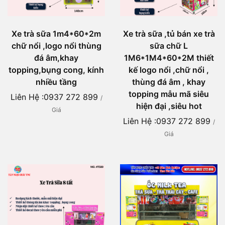
Xe trà sữa 1m4*60*2m
Xe trà sữa ,tủ bán xe trà
chữ nổi ,logo nổi thùng
sữa chữ L
đá âm,khay
1M6*1M4*60*2M thiết
topping,bụng cong, kính
kế logo nổi ,chữ nổi ,
nhiều tầng
thùng đá âm , khay
topping mẫu mã siêu
Liên Hệ :0937 272 899
/
hiện đại ,siêu hot
Giá
Liên Hệ :0937 272 899
/
Giá