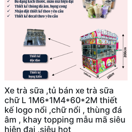
Xe trà sữa ,tủ bán xe trà sữa
chữ L 1M6*1M4*60*2M thiết
kế logo nổi ,chữ nổi , thùng đá
âm , khay topping mẫu mã siêu
hiện đại ,siêu hot