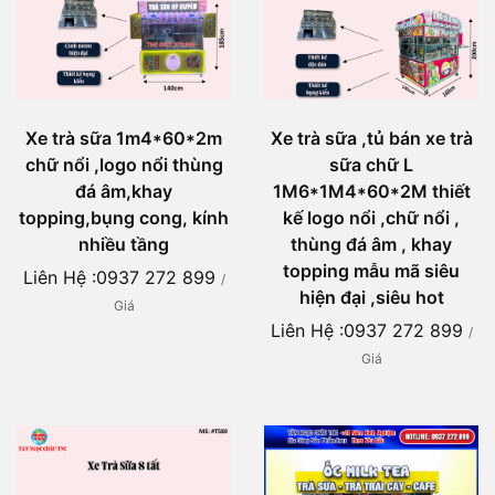
Xe trà sữa 1m4*60*2m
Xe trà sữa ,tủ bán xe trà
chữ nổi ,logo nổi thùng
sữa chữ L
đá âm,khay
1M6*1M4*60*2M thiết
topping,bụng cong, kính
kế logo nổi ,chữ nổi ,
nhiều tầng
thùng đá âm , khay
topping mẫu mã siêu
Liên Hệ :0937 272 899
/
hiện đại ,siêu hot
Giá
Liên Hệ :0937 272 899
/
Giá