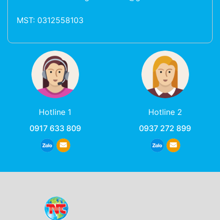
MST: 0312558103
Hotline 1
Hotline 2
0917 633 809
0937 272 899