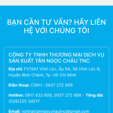
BẠN CẦN TƯ VẤN? HÃY LIÊN
HỆ VỚI CHÚNG TÔI
CÔNG TY TNHH THƯƠNG MẠI DỊCH VỤ
SẢN XUẤT TÂN NGỌC CHÂU TNC
Địa chỉ:
F1/15A1 Vĩnh Lộc, Ấp 6A, Xã Vĩnh Lộc B,
Huyện Bình Chánh, Tp. Hồ Chí Minh
Điện thoại:
CSKH : 0937 272 899
Hotline:
0917 633 809, 0937 272 899
-
Tổng đài:
(028)225 34517
Email:
noithattanngocchautnc@gmail.com