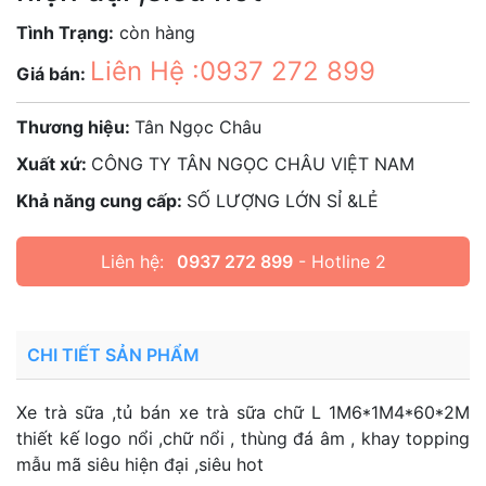
Tình Trạng:
còn hàng
Liên Hệ :0937 272 899
Giá bán:
Thương hiệu:
Tân Ngọc Châu
Xuất xứ:
CÔNG TY TÂN NGỌC CHÂU VIỆT NAM
Khả năng cung cấp:
SỐ LƯỢNG LỚN SỈ &LẺ
Liên hệ:
0937 272 899
- Hotline 2
CHI TIẾT SẢN PHẨM
Xe trà sữa ,tủ bán xe trà sữa chữ L 1M6*1M4*60*2M
thiết kế logo nổi ,chữ nổi , thùng đá âm , khay topping
mẫu mã siêu hiện đại ,siêu hot