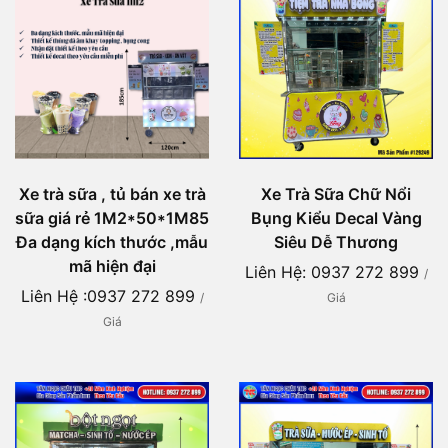
Xe Trà Sữa Chữ Nổi
Xe trà sữa , tủ bán xe trà
Bụng Kiểu Decal Vàng
sữa giá rẻ 1M2*50*1M85
Siêu Dễ Thương
Đa dạng kích thước ,mẫu
mã hiện đại
Liên Hệ: 0937 272 899
/
Liên Hệ :0937 272 899
Giá
/
Giá