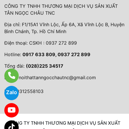
CÔNG TY TNHH THƯƠNG MẠI DỊCH VỤ SẢN XUẤT
TÂN NGỌC CHÂU TNC
Địa chỉ: F1/15A1 Vĩnh Lộc, Ấp 6A, Xã Vĩnh Lộc B, Huyện
Bình Chánh, Tp. Hồ Chí Minh
Điện thoại:
CSKH : 0937 272 899
Hotline:
0917 633 809, 0937 272 899
Tổng đài:
(028)225 34517
Email:
noithattanngocchautnc@gmail.com
MST: 0312558103
Zalo
CÔNG TY TNHH THƯƠNG MẠI DỊCH VỤ SẢN XUẤT