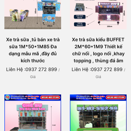
Xe trà sữa ,tủ bán xe trà
Xe trà sữa kiểu BUFFET
sữa 1M*50*1M85 Đa
2M*60*1M9 Thiết kế
dạng mẫu mã ,đầy đủ
chữ nổi , logo nổi ,khay
kích thước
topping , thùng đá âm
Liên Hệ :0937 272 899
Liên Hệ :0937 272 899
/
/
Giá
Giá