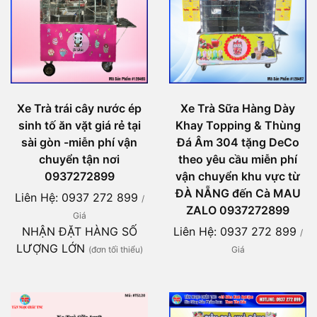
Xe Trà trái cây nước ép
Xe Trà Sữa Hàng Dày
sinh tố ăn vặt giá rẻ tại
Khay Topping & Thùng
sài gòn -miễn phí vận
Đá Âm 304 tặng DeCo
chuyển tận nơi
theo yêu cầu miễn phí
0937272899
vận chuyển khu vực từ
ĐÀ NẴNG đến Cà MAU
Liên Hệ: 0937 272 899
/
ZALO 0937272899
Giá
NHẬN ĐẶT HÀNG SỐ
Liên Hệ: 0937 272 899
/
LƯỢNG LỚN
(đơn tối thiểu)
Giá