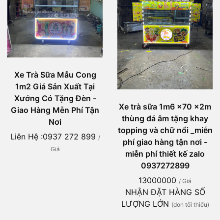
Xe Trà Sữa Mẫu Cong
1m2 Giá Sản Xuất Tại
Xưởng Có Tặng Đèn -
Xe trà sữa 1m6 x70 x2m
Giao Hàng Mễn Phí Tận
thùng đá âm tặng khay
Nơi
topping và chữ nổi _miễn
Liên Hệ :0937 272 899
/
phí giao hàng tận nơi -
Giá
miễn phí thiết kế zalo
0937272899
13000000
/ Giá
NHẬN ĐẶT HÀNG SỐ
LƯỢNG LỚN
(đơn tối thiểu)