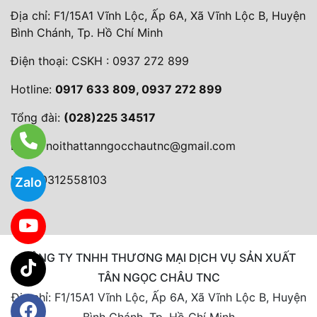
Địa chỉ: F1/15A1 Vĩnh Lộc, Ấp 6A, Xã Vĩnh Lộc B, Huyện
Bình Chánh, Tp. Hồ Chí Minh
Điện thoại:
CSKH : 0937 272 899
Hotline:
0917 633 809, 0937 272 899
Tổng đài:
(028)225 34517
Email:
noithattanngocchautnc@gmail.com
MST: 0312558103
Zalo
CÔNG TY TNHH THƯƠNG MẠI DỊCH VỤ SẢN XUẤT
TÂN NGỌC CHÂU TNC
Địa chỉ: F1/15A1 Vĩnh Lộc, Ấp 6A, Xã Vĩnh Lộc B, Huyện
Bình Chánh, Tp. Hồ Chí Minh