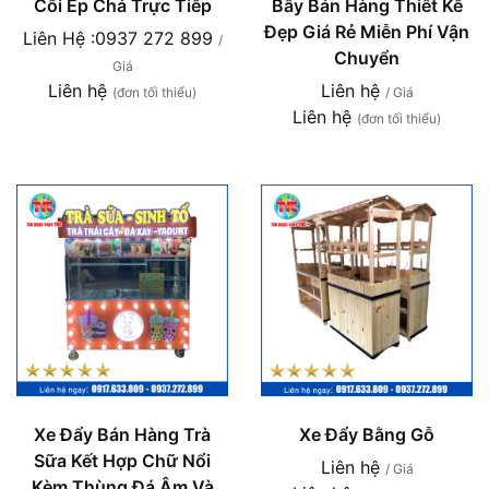
Cối Ép Chả Trực Tiếp
Bầy Bán Hàng Thiết Kế
Đẹp Giá Rẻ Miễn Phí Vận
Liên Hệ :0937 272 899
/
Chuyển
Giá
Liên hệ
Liên hệ
(đơn tối thiểu)
/ Giá
Liên hệ
(đơn tối thiểu)
Xe Đẩy Bán Hàng Trà
Xe Đẩy Bằng Gỗ
Sữa Kết Hợp Chữ Nổi
Liên hệ
/ Giá
Kèm Thùng Đá Âm Và