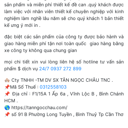
sản phẩm và miễn phí thiết kế đề can .quý khách được
làm việc với nhân viên thiết kế chuyên nghiệp với kinh
nghiệm làm nghề lâu năm sẽ cho quý khách 1 bản thiết
kế ưng ý mới in .
đặc biệt các sản phẩm của công ty được bảo hành và
giao hàng miễn phí tận nơi toàn quốc giao hàng bằng
xe công ty không qua chung gian
mọi chi tiết xin vui lòng liên hệ số hotline tư vấn sản
phẩm $ dịch vụ
24/7 0937 272 899
🏘️ Cty TNHH -TM DV SX TÂN NGỌC CHÂU TNC .
📌Mã Số Thuế :
0312558103
📌 Địa chỉ : F1/15A 1 Ấp 6a , Vĩnh Lộc B , Bình Chánh
HCM .
🌎 https://tanngocchau.com/
📌 số 91 B Phường Long Tuyền , Bình Thuỷ Tp Cần Thơ