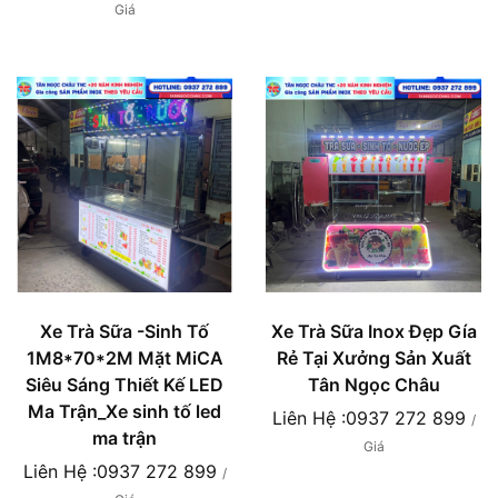
Giá
Xe Trà Sữa -Sinh Tố
Xe Trà Sữa Inox Đẹp Gía
1M8*70*2M Mặt MiCA
Rẻ Tại Xưởng Sản Xuất
Siêu Sáng Thiết Kế LED
Tân Ngọc Châu
Ma Trận_Xe sinh tố led
Liên Hệ :0937 272 899
/
ma trận
Giá
Liên Hệ :0937 272 899
/