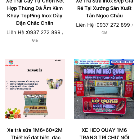
Xe Trái Cây Tự Chọn Kết
Xe Trà Sữa Inox Đẹp Gía
Hợp Thùng Đá Âm Kèm
Rẻ Tại Xưởng Sản Xuất
Khay TopPing Inox Dày
Tân Ngọc Châu
Dặn Chắc Chắn
Liên Hệ :0937 272 899
/
Liên Hệ :0937 272 899
/
Giá
Giá
Xe trà sữa 1M6*60*2M
XE HEO QUAY 1M6
,Thiết kế đặt biệt ,đặc
TRANG TRÍ CHỮ NỔI