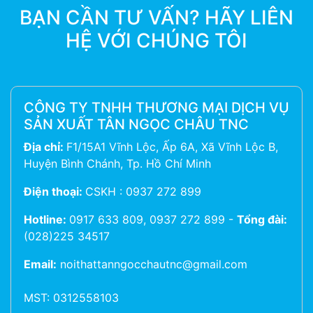
BẠN CẦN TƯ VẤN? HÃY LIÊN
HỆ VỚI CHÚNG TÔI
CÔNG TY TNHH THƯƠNG MẠI DỊCH VỤ
SẢN XUẤT TÂN NGỌC CHÂU TNC
Địa chỉ:
F1/15A1 Vĩnh Lộc, Ấp 6A, Xã Vĩnh Lộc B,
Huyện Bình Chánh, Tp. Hồ Chí Minh
Điện thoại:
CSKH : 0937 272 899
Hotline:
0917 633 809, 0937 272 899
-
Tổng đài:
(028)225 34517
Email:
noithattanngocchautnc@gmail.com
MST: 0312558103