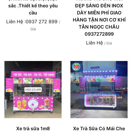
sắc .Thiết kế theo yêu
ĐẸP SÁNG ĐÈN INOX
cầu
DÀY MIỄN PHÍ GIAO
HÀNG TẬN NƠI CƠ KHÍ
Liên Hệ :0937 272 899
/
TÂN NGỌC CHÂU
Giá
0937272899
Liên Hệ
/ Giá
Xe trà sữa 1m8
Xe Trà Sữa Có Mái Che