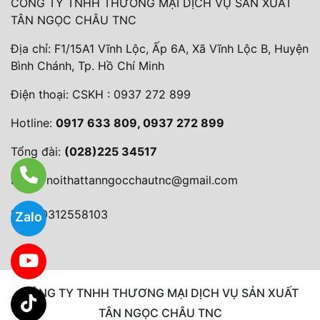
CÔNG TY TNHH THƯƠNG MẠI DỊCH VỤ SẢN XUẤT
TÂN NGỌC CHÂU TNC
Địa chỉ: F1/15A1 Vĩnh Lộc, Ấp 6A, Xã Vĩnh Lộc B, Huyện
Bình Chánh, Tp. Hồ Chí Minh
Điện thoại:
CSKH : 0937 272 899
Hotline:
0917 633 809, 0937 272 899
Tổng đài:
(028)225 34517
Email:
noithattanngocchautnc@gmail.com
MST: 0312558103
Zalo
CÔNG TY TNHH THƯƠNG MẠI DỊCH VỤ SẢN XUẤT
TÂN NGỌC CHÂU TNC