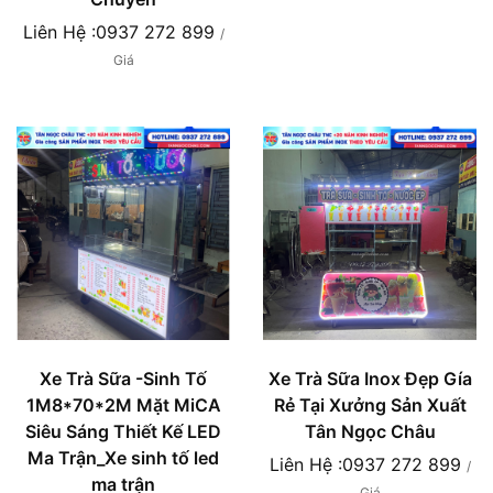
Liên Hệ :0937 272 899
/
Giá
Xe Trà Sữa -Sinh Tố
Xe Trà Sữa Inox Đẹp Gía
1M8*70*2M Mặt MiCA
Rẻ Tại Xưởng Sản Xuất
Siêu Sáng Thiết Kế LED
Tân Ngọc Châu
Ma Trận_Xe sinh tố led
Liên Hệ :0937 272 899
/
ma trận
Giá