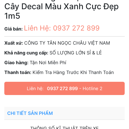
Cây Decal Màu Xanh Cực Đẹp
1m5
Liên Hệ: 0937 272 899
Giá bán:
Xuất xứ:
CÔNG TY TÂN NGỌC CHÂU VIỆT NAM
Khả năng cung cấp:
SỐ LƯỢNG LỚN SỈ & LẺ
Giao hàng:
Tận Nơi Miễn Phí
Thanh toán:
Kiểm Tra Hàng Trước Khi Thanh Toán
Liên hệ:
0937 272 899
- Hotline 2
CHI TIẾT SẢN PHẨM
THÔNG SỐ KĨ THUẬT TRÊN XE