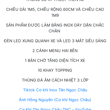
CHIỀU DÀI 1M5, CHIỀU RỘNG 60CM VÀ CHIỀU CAO
1M9
SẢN PHẨM ĐƯỢC LÀM BẰNG INOX DÀY DẶN CHẮC
CHẮN
ĐÈN LED XUNG QUANH XE VÀ LED 3 MẮT SIÊU SÁNG
2 CÁNH MENU HAI BÊN
1 BÀN CHỜ TĂNG DIỆN TÍCH XE
10 KHAY TOPPING
THÙNG ĐÁ ÂM CÁCH NHIỆT 3 LỚP
Tiktok Cơ khí Inox Tân Ngọc Châu
Ánh Hồng Nguyễn (Cơ khí Ngọc Châu)
Cơ Khí Tân Ngọc Châu TNC - YouTube