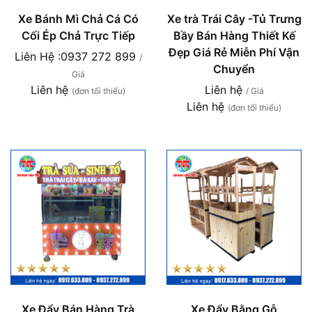
Xe Bánh Mì Chả Cá Có
Xe trà Trái Cây -Tủ Trưng
Cối Ép Chả Trực Tiếp
Bầy Bán Hàng Thiết Kế
Đẹp Giá Rẻ Miễn Phí Vận
Liên Hệ :0937 272 899
/
Chuyển
Giá
Liên hệ
Liên hệ
(đơn tối thiểu)
/ Giá
Liên hệ
(đơn tối thiểu)
Xe Đẩy Bán Hàng Trà
Xe Đẩy Bằng Gỗ