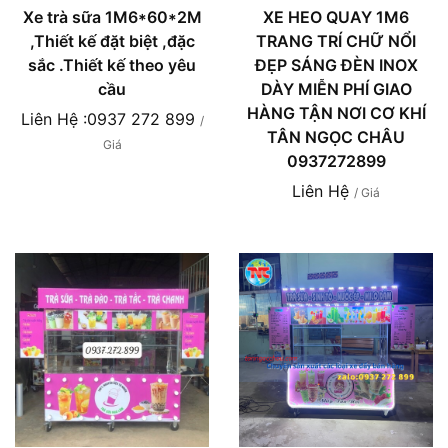
Xe trà sữa 1M6*60*2M
XE HEO QUAY 1M6
,Thiết kế đặt biệt ,đặc
TRANG TRÍ CHỮ NỔI
sắc .Thiết kế theo yêu
ĐẸP SÁNG ĐÈN INOX
cầu
DÀY MIỄN PHÍ GIAO
HÀNG TẬN NƠI CƠ KHÍ
Liên Hệ :0937 272 899
/
TÂN NGỌC CHÂU
Giá
0937272899
Liên Hệ
/ Giá