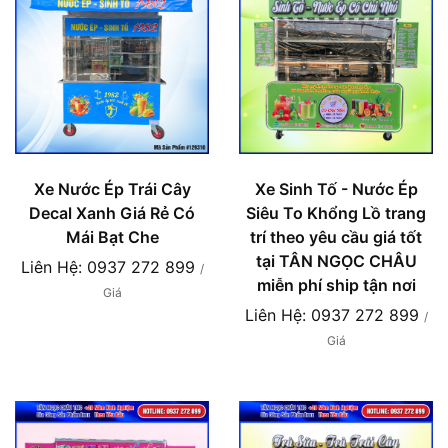
Xe Nước Ép Trái Cây
Xe Sinh Tố - Nước Ép
Decal Xanh Giá Rẻ Có
Siêu To Khổng Lồ trang
Mái Bạt Che
trí theo yêu cầu giá tốt
tại TÂN NGỌC CHÂU
Liên Hệ: 0937 272 899
/
miễn phí ship tận nơi
Giá
Liên Hệ: 0937 272 899
/
Giá