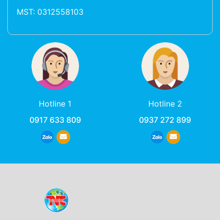
MST: 0312558103
Hotline 1
Hotline 2
0917 633 809
0937 272 899