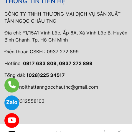
THÔNG TIN LIÊN HỆ
CÔNG TY TNHH THƯƠNG MẠI DỊCH VỤ SẢN XUẤT
TÂN NGỌC CHÂU TNC
Địa chỉ: F1/15A1 Vĩnh Lộc, Ấp 6A, Xã Vĩnh Lộc B, Huyện
Bình Chánh, Tp. Hồ Chí Minh
Điện thoại:
CSKH : 0937 272 899
Hotline:
0917 633 809, 0937 272 899
Tổng đài:
(028)225 34517
Email:
noithattanngocchautnc@gmail.com
MST: 0312558103
Zalo