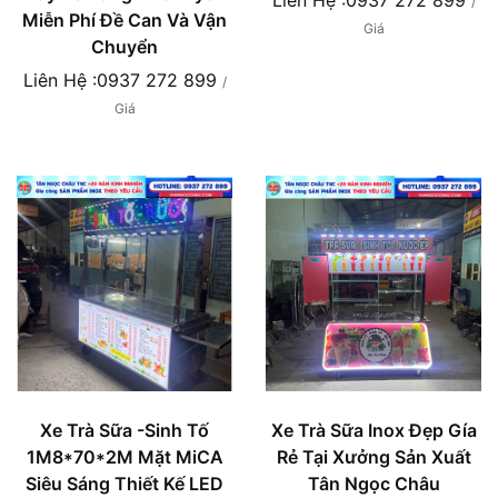
Liên Hệ :0937 272 899
/
Miễn Phí Đề Can Và Vận
Giá
Chuyển
Liên Hệ :0937 272 899
/
Giá
Xe Trà Sữa -Sinh Tố
Xe Trà Sữa Inox Đẹp Gía
1M8*70*2M Mặt MiCA
Rẻ Tại Xưởng Sản Xuất
Siêu Sáng Thiết Kế LED
Tân Ngọc Châu