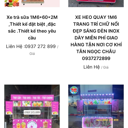
Xe trà sữa 1M6*60*2M
XE HEO QUAY 1M6
,Thiết kế đặt biệt ,đặc
TRANG TRÍ CHỮ NỔI
sắc .Thiết kế theo yêu
ĐẸP SÁNG ĐÈN INOX
cầu
DÀY MIỄN PHÍ GIAO
HÀNG TẬN NƠI CƠ KHÍ
Liên Hệ :0937 272 899
/
TÂN NGỌC CHÂU
Giá
0937272899
Liên Hệ
/ Giá