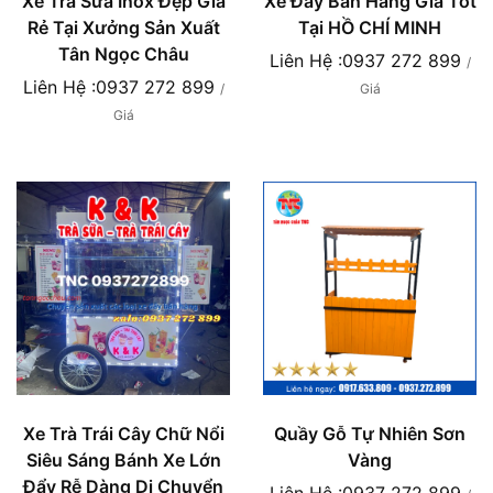
Xe Trà Sữa Inox Đẹp Gía
Xe Đây Bán Hàng Giá Tốt
Rẻ Tại Xưởng Sản Xuất
Tại HỒ CHÍ MINH
Tân Ngọc Châu
Liên Hệ :0937 272 899
/
Liên Hệ :0937 272 899
/
Giá
Giá
Xe Trà Trái Cây Chữ Nổi
Quầy Gỗ Tự Nhiên Sơn
Siêu Sáng Bánh Xe Lớn
Vàng
Đẩy Rễ Dàng Di Chuyển