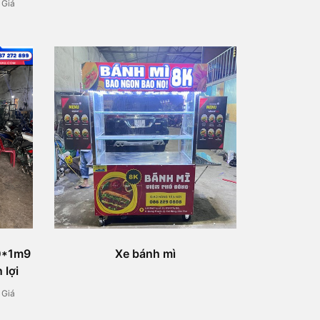
/ Giá
60*1m9
Xe bánh mì
 lợi
/ Giá