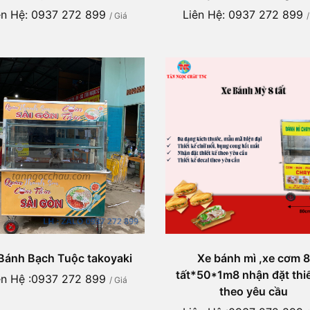
ên Hệ: 0937 272 899
Liên Hệ: 0937 272 899
/ Giá
Bánh Bạch Tuộc takoyaki
Xe bánh mì ,xe cơm 8
tất*50*1m8 nhận đặt thiế
ên Hệ :0937 272 899
/ Giá
theo yêu cầu