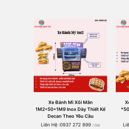
Xe Bánh Mì Xôi Măn
X
1M2*50*1M9 Inox Dày Thiết Kế
*50
Decan Theo Yêu Cầu
Liên Hệ :0937 272 899
Li
/ Giá