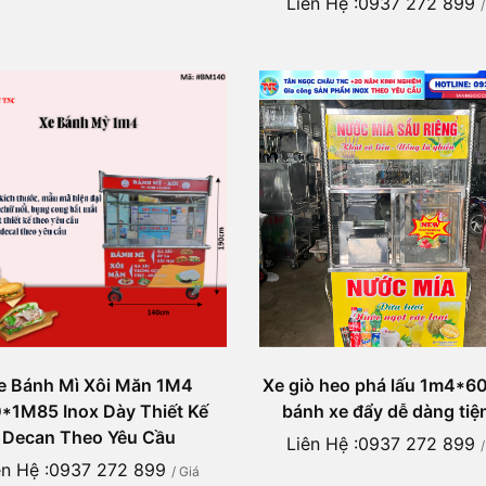
Liên Hệ :0937 272 899
e Bánh Mì Xôi Măn 1M4
Xe giò heo phá lấu 1m4*
*1M85 Inox Dày Thiết Kế
bánh xe đẩy dễ dàng tiện
Decan Theo Yêu Cầu
Liên Hệ :0937 272 899
ên Hệ :0937 272 899
/ Giá