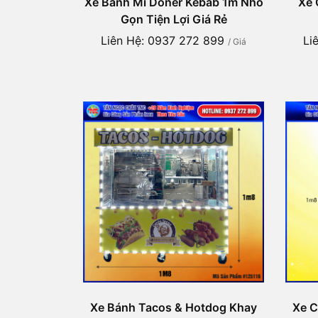
Xe Bánh Mì Doner Kebab 1m Nhỏ
Xe 
Gọn Tiện Lợi Giá Rẻ
Liên Hệ: 0937 272 899
Li
/ Giá
Xe Bánh Tacos & Hotdog Khay
Xe C