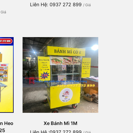
Liên Hệ: 0937 272 899
/ Giá
/ Giá
ún Heo
Xe Bánh Mì 1M
25
Liên Hệ :0937 272 899
/ Giá