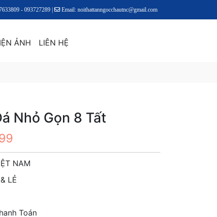
17633809 - 093727289 |
Email: noithattanngocchautnc@gmail.com
IỆN ẢNH
LIÊN HỆ
á Nhỏ Gọn 8 Tất
899
IỆT NAM
& LẺ
Thanh Toán