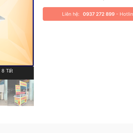
Liên hệ:
0937 272 899
- Hotli
 8 Tất