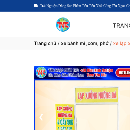
Trải Nghiệm Dòng Sản Phẩm Tiên Tiến Nhất Cùng Tân Ngọc C
TRAN
Trang chủ
/
xe bánh mì ,cơm, phở
/
xe lạp 
1 / 5
❮