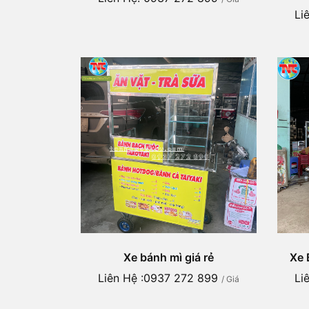
Li
Xe bánh mì giá rẻ
Xe 
Liên Hệ :0937 272 899
Li
/ Giá