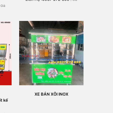
/ Giá
XE BÁN XÔI INOX
t kế