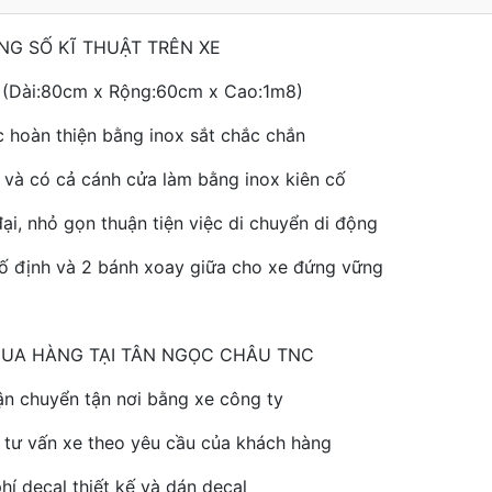
NG SỐ KĨ THUẬT TRÊN XE
: (Dài:80cm x Rộng:60cm x Cao:1m8)
hoàn thiện bằng inox sắt chắc chắn
n và có cả cánh cửa làm bằng inox kiên cố
đại, nhỏ gọn thuận tiện việc di chuyển di động
cố định và 2 bánh xoay giữa cho xe đứng vững
 MUA HÀNG TẠI TÂN NGỌC CHÂU TNC
ận chuyển tận nơi bằng xe công ty
kế tư vấn xe theo yêu cầu của khách hàng
hí decal thiết kế và dán decal