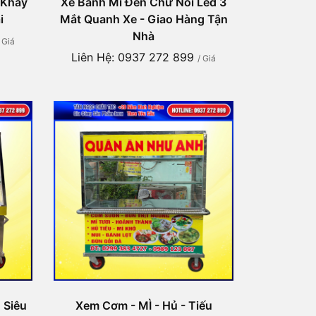
 Khay
Xe Bánh Mì Đèn Chữ Nổi Led 3
i
Mắt Quanh Xe - Giao Hàng Tận
Nhà
/ Giá
Liên Hệ: 0937 272 899
/ Giá
 Siêu
Xem Cơm - MÌ - Hủ - Tiếu