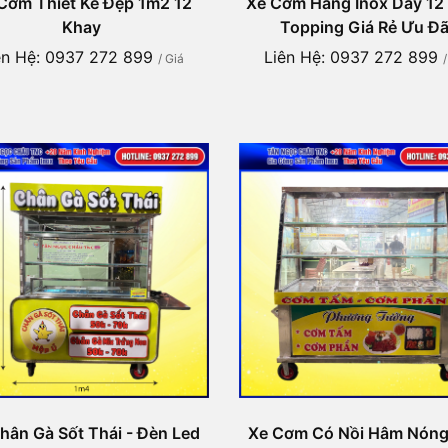
Cơm Thiết Kế Đẹp 1m2 12
Xe Cơm Hàng Inox Dày 12
Khay
Topping Giá Rẻ Ưu Đã
ên Hệ: 0937 272 899
Liên Hệ: 0937 272 899
/ Giá
hân Gà Sốt Thái - Đèn Led
Xe Cơm Có Nồi Hâm Nóng