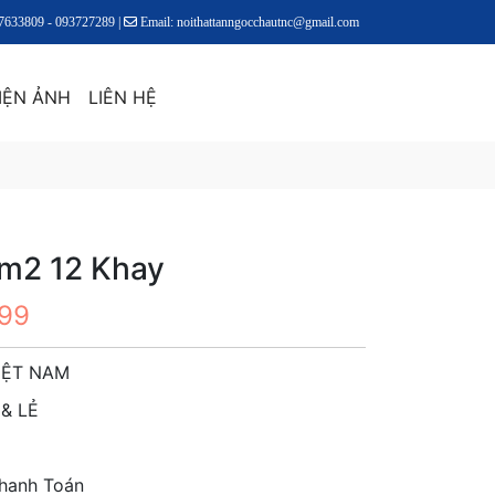
17633809 - 093727289 |
Email: noithattanngocchautnc@gmail.com
IỆN ẢNH
LIÊN HỆ
1m2 12 Khay
899
IỆT NAM
& LẺ
Thanh Toán