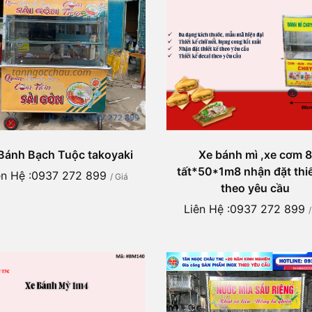
Bánh Bạch Tuộc takoyaki
Xe bánh mì ,xe cơm 8
tất*50*1m8 nhận đặt thiế
ên Hệ :0937 272 899
/ Giá
theo yêu cầu
Liên Hệ :0937 272 899