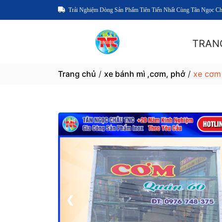
Trải Nghiệm Dòng Sản Phẩm Tiên Tiến Nhất Cùng Tân Ngọc C
TRAN
Trang chủ
/
xe bánh mì ,cơm, phở
/
xe cơm 
1 / 4
❮