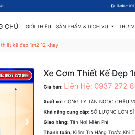
hâu
Hotline: 09
G CHỦ
GIỚI THIỆU
SẢN PHẨM & DỊCH VỤ
THƯ V
thiết kế đẹp 1m2 12 khay
Xe Cơm Thiết Kế Đẹp 
Liên Hệ: 0937 272 
Giá bán:
Xuất xứ:
CÔNG TY TÂN NGỌC CHÂU V
Khả năng cung cấp:
SỐ LƯỢNG LỚN SỈ 
❯
Giao hàng:
Tận Nơi Miễn Phí
Thanh toán:
Kiểm Tra Hàng Trước Khi 