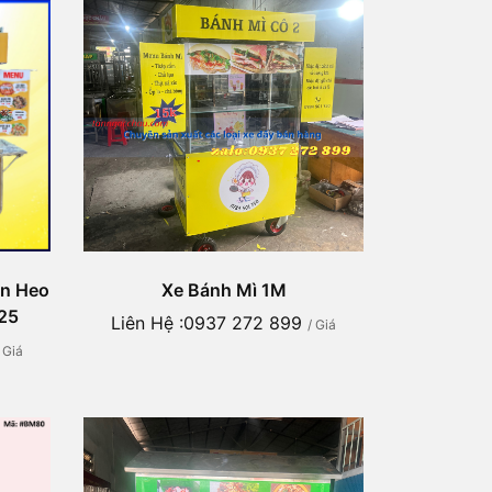
ún Heo
Xe Bánh Mì 1M
25
Liên Hệ :0937 272 899
/ Giá
/ Giá