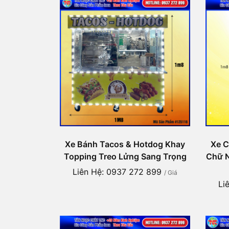
Xe Bánh Tacos & Hotdog Khay
Xe C
Topping Treo Lửng Sang Trọng
Chữ N
Liên Hệ: 0937 272 899
/ Giá
Li