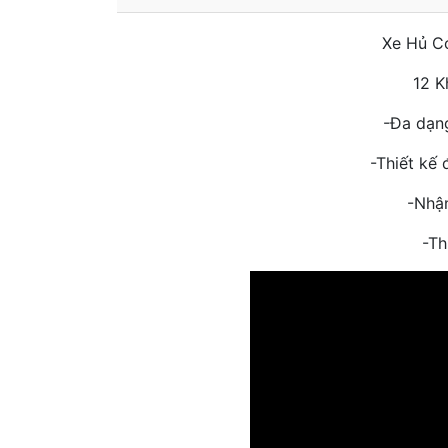
Xe Hủ C
12 K
-Đa dạng
-Thiết kế 
-Nhận
-Th