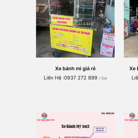
Xe bánh mì giá rẻ
Xe 
Liên Hệ :0937 272 899
Li
/ Giá