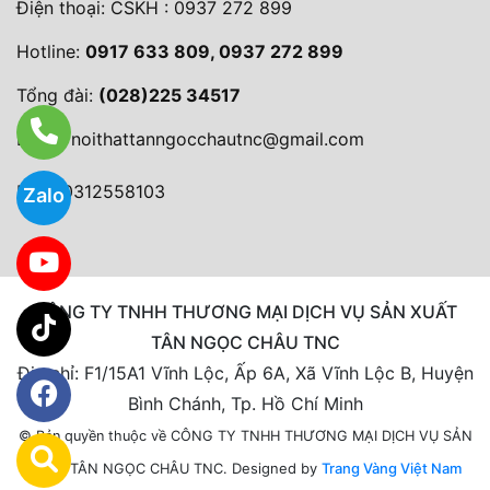
Điện thoại:
CSKH : 0937 272 899
Hotline:
0917 633 809, 0937 272 899
Tổng đài:
(028)225 34517
Email:
noithattanngocchautnc@gmail.com
MST: 0312558103
Zalo
CÔNG TY TNHH THƯƠNG MẠI DỊCH VỤ SẢN XUẤT
TÂN NGỌC CHÂU TNC
Địa chỉ: F1/15A1 Vĩnh Lộc, Ấp 6A, Xã Vĩnh Lộc B, Huyện
Bình Chánh, Tp. Hồ Chí Minh
© Bản quyền thuộc về CÔNG TY TNHH THƯƠNG MẠI DỊCH VỤ SẢN
Designed by
Trang Vàng Việt Nam
XUẤT TÂN NGỌC CHÂU TNC.