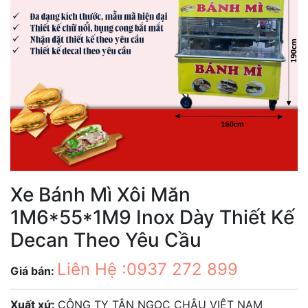
Xe Bánh Mì Xôi Măn
1M6*55*1M9 Inox Dày Thiết Kế
Decan Theo Yêu Cầu
Liên Hệ :0937 272 899
Giá bán:
Xuất xứ:
CÔNG TY TÂN NGỌC CHÂU VIỆT NAM