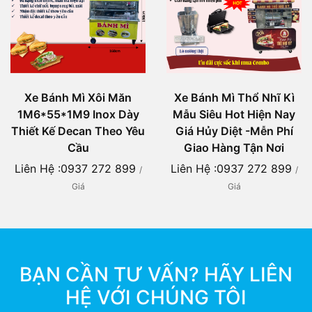
Xe Bánh Mì Xôi Măn
Xe Bánh Mì Thổ Nhĩ Kì
1M6*55*1M9 Inox Dày
Mẫu Siêu Hot Hiện Nay
Thiết Kế Decan Theo Yêu
Giá Hủy Diệt -Mễn Phí
Cầu
Giao Hàng Tận Nơi
Liên Hệ :0937 272 899
Liên Hệ :0937 272 899
/
/
Giá
Giá
BẠN CẦN TƯ VẤN? HÃY LIÊN
HỆ VỚI CHÚNG TÔI