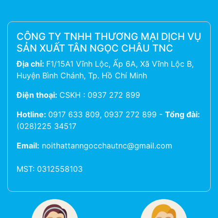
CÔNG TY TNHH THƯƠNG MẠI DỊCH VỤ
SẢN XUẤT TÂN NGỌC CHÂU TNC
Địa chỉ:
F1/15A1 Vĩnh Lộc, Ấp 6A, Xã Vĩnh Lộc B,
Huyện Bình Chánh, Tp. Hồ Chí Minh
Điện thoại:
CSKH : 0937 272 899
Hotline:
0917 633 809, 0937 272 899
-
Tổng đài:
(028)225 34517
Email:
noithattanngocchautnc@gmail.com
MST: 0312558103