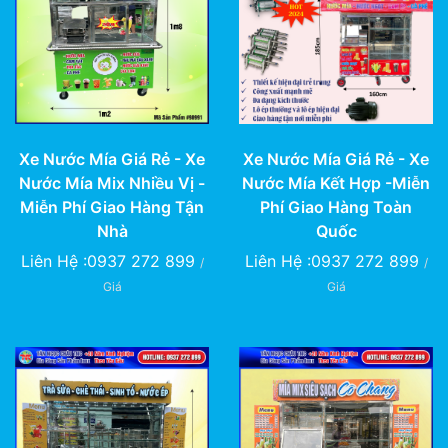
Xe Nước Mía Giá Rẻ - Xe
Xe Nước Mía Giá Rẻ - Xe
Nước Mía Mix Nhiều Vị -
Nước Mía Kết Hợp -Miễn
Miễn Phí Giao Hàng Tận
Phí Giao Hàng Toàn
Nhà
Quốc
Liên Hệ :0937 272 899
Liên Hệ :0937 272 899
/
/
Giá
Giá