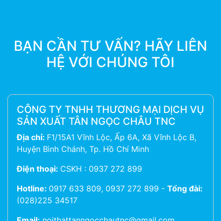
BẠN CẦN TƯ VẤN? HÃY LIÊN
HỆ VỚI CHÚNG TÔI
CÔNG TY TNHH THƯƠNG MẠI DỊCH VỤ
SẢN XUẤT TÂN NGỌC CHÂU TNC
Địa chỉ:
F1/15A1 Vĩnh Lộc, Ấp 6A, Xã Vĩnh Lộc B,
Huyện Bình Chánh, Tp. Hồ Chí Minh
Điện thoại:
CSKH : 0937 272 899
Hotline:
0917 633 809, 0937 272 899
-
Tổng đài:
(028)225 34517
Email:
noithattanngocchautnc@gmail.com