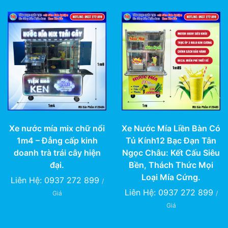
Xe nước mía mix chữ nổi
Xe Nước Mía Liền Bàn Có
1m4 – Đẳng cấp kinh
Tủ Kính12 Bạc Đạn Tân
doanh trà trái cây hiện
Ngọc Châu: Kết Cấu Siêu
đại.
Bền, Thách Thức Mọi
Loại Mía Cứng.
Liên Hệ: 0937 272 899
/
Liên Hệ: 0937 272 899
Giá
/
Giá