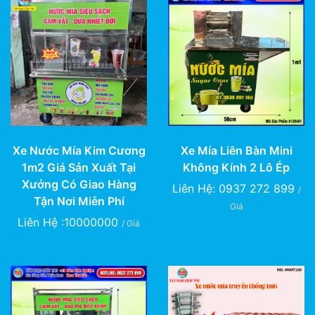
Xe Mía Liên Bàn Mini
Xe Nước Mía Kim Cương
Không Kính 2 Lô Ép
1m2 Giá Sản Xuất Tại
Xưởng Có Giao Hàng
Liên Hệ: 0937 272 899
/
Tận Nơi Miễn Phí
Giá
Liên Hệ :10000000
/ Giá