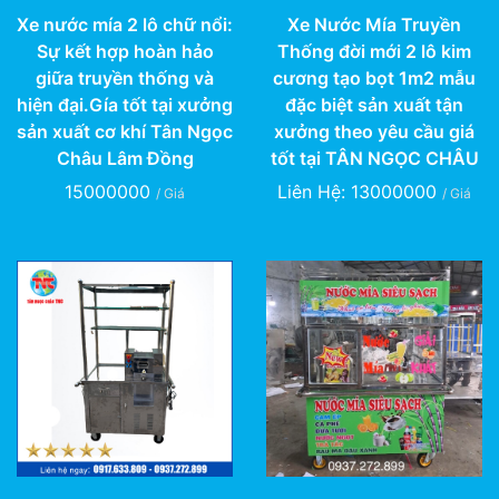
Xe nước mía 2 lô chữ nổi:
Xe Nước Mía Truyền
Sự kết hợp hoàn hảo
Thống đời mới 2 lô kim
giữa truyền thống và
cương tạo bọt 1m2 mẫu
hiện đại.Gía tốt tại xưởng
đặc biệt sản xuất tận
sản xuất cơ khí Tân Ngọc
xưởng theo yêu cầu giá
Châu Lâm Đồng
tốt tại TÂN NGỌC CHÂU
15000000
Liên Hệ: 13000000
/ Giá
/ Giá