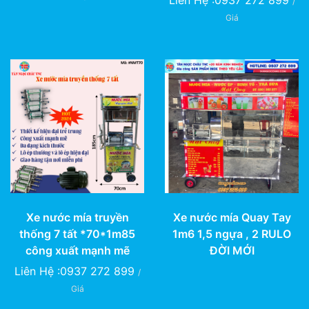
Liên Hệ :0937 272 899
/
Giá
Xe nước mía truyền
Xe nước mía Quay Tay
thống 7 tất *70*1m85
1m6 1,5 ngựa , 2 RULO
công xuất mạnh mẽ
ĐỜI MỚI
Liên Hệ :0937 272 899
/
Giá