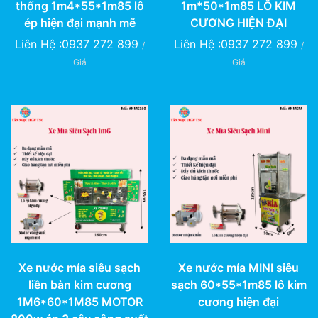
thống 1m4*55*1m85 lô
1m*50*1m85 LÔ KIM
ép hiện đại mạnh mẽ
CƯƠNG HIỆN ĐẠI
Liên Hệ :0937 272 899
Liên Hệ :0937 272 899
/
/
Giá
Giá
Xe nước mía siêu sạch
Xe nước mía MINI siêu
liền bàn kim cương
sạch 60*55*1m85 lô kim
1M6*60*1M85 MOTOR
cương hiện đại