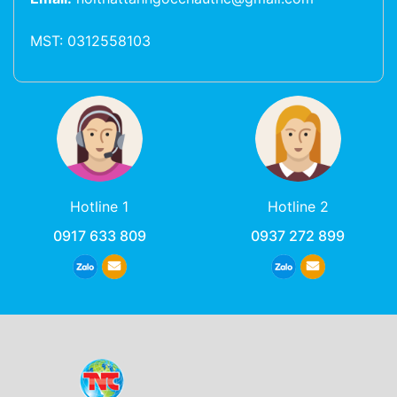
MST: 0312558103
Hotline 1
Hotline 2
0917 633 809
0937 272 899