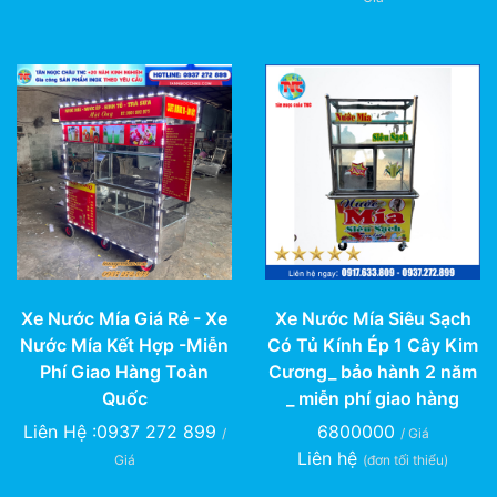
Xe Nước Mía Giá Rẻ - Xe
Xe Nước Mía Siêu Sạch
Nước Mía Kết Hợp -Miễn
Có Tủ Kính Ép 1 Cây Kim
Phí Giao Hàng Toàn
Cương_ bảo hành 2 năm
Quốc
_ miễn phí giao hàng
Liên Hệ :0937 272 899
6800000
/
/ Giá
Liên hệ
Giá
(đơn tối thiểu)