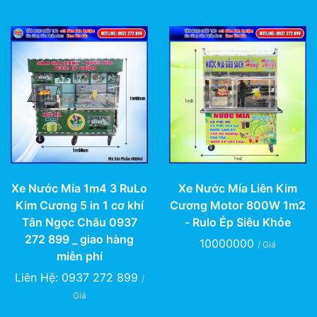
Xe Nước Mía Liên Kim
Xe Nước Mía 1m4 3 RuLo
Cương Motor 800W 1m2
Kim Cương 5 in 1 cơ khí
- Rulo Ép Siêu Khỏe
Tân Ngọc Châu 0937
272 899 _ giao hàng
10000000
/ Giá
miễn phí
Liên Hệ: 0937 272 899
/
Giá