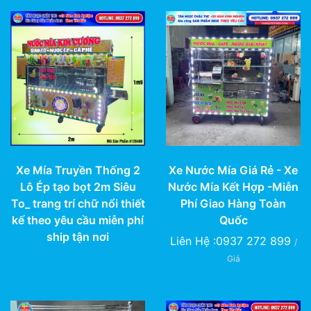
Xe Mía Truyền Thống 2
Xe Nước Mía Giá Rẻ - Xe
Lô Ép tạo bọt 2m Siêu
Nước Mía Kết Hợp -Miễn
To_ trang trí chữ nổi thiết
Phí Giao Hàng Toàn
kế theo yêu cầu miễn phí
Quốc
ship tận nơi
Liên Hệ :0937 272 899
/
Giá