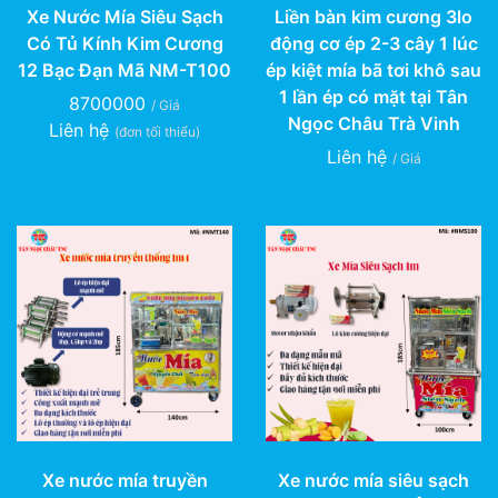
Xe Nước Mía Siêu Sạch
Liền bàn kim cương 3lo
Có Tủ Kính Kim Cương
động cơ ép 2-3 cây 1 lúc
12 Bạc Đạn Mã NM-T100
ép kiệt mía bã tơi khô sau
1 lần ép có mặt tại Tân
8700000
/ Giá
Ngọc Châu Trà Vinh
Liên hệ
(đơn tối thiểu)
Liên hệ
/ Giá
Xe nước mía truyền
Xe nước mía siêu sạch