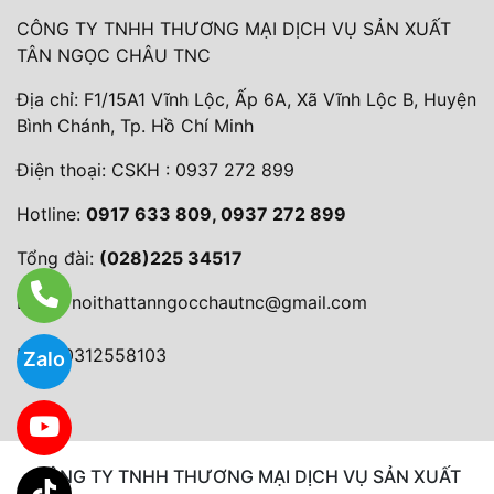
CÔNG TY TNHH THƯƠNG MẠI DỊCH VỤ SẢN XUẤT
TÂN NGỌC CHÂU TNC
Địa chỉ: F1/15A1 Vĩnh Lộc, Ấp 6A, Xã Vĩnh Lộc B, Huyện
Bình Chánh, Tp. Hồ Chí Minh
Điện thoại:
CSKH : 0937 272 899
Hotline:
0917 633 809, 0937 272 899
Tổng đài:
(028)225 34517
Email:
noithattanngocchautnc@gmail.com
MST: 0312558103
Zalo
CÔNG TY TNHH THƯƠNG MẠI DỊCH VỤ SẢN XUẤT