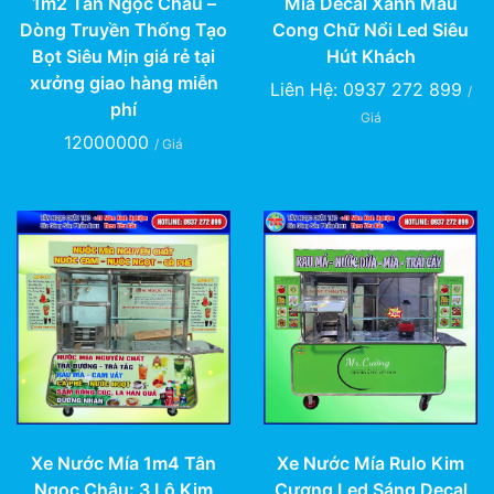
1m2 Tân Ngọc Châu –
Mía Decal Xanh Mẫu
Dòng Truyền Thống Tạo
Cong Chữ Nổi Led Siêu
Bọt Siêu Mịn giá rẻ tại
Hút Khách
xưởng giao hàng miễn
Liên Hệ: 0937 272 899
/
phí
Giá
12000000
/ Giá
Xe Nước Mía 1m4 Tân
Xe Nước Mía Rulo Kim
Ngọc Châu: 3 Lô Kim
Cương Led Sáng Decal