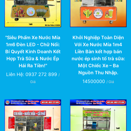
"Siêu Phẩm Xe Nước Mía
Khởi Nghiệp Toàn Diện
1m6 Đèn LED - Chữ Nổi:
Với Xe Nước Mía 1m4
Bí Quyết Kinh Doanh Kết
Liền Bàn kết hợp bán
Hợp Trà Sữa & Nước Ép
nước ép sinh tố trà sữa:
Hái Ra Tiền!"
Một Chiếc Xe – Ba
Nguồn Thu Nhập.
Liên Hệ: 0937 272 899
/
14500000
Giá
/ Giá