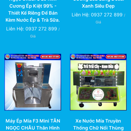
Cương Ép Kiệt 99% -
Xanh Siêu Đẹp
Thiết Kế Riêng Để Bán
Liên Hệ: 0937 272 899
/
Kèm Nước Ép & Trà Sữa.
Giá
Liên Hệ: 0937 272 899
/
Giá
Xe Nước Mía Truyền
Máy Ép Mía F3 Mini TÂN
Thống Chữ Nổi Thùng
NGỌC CHÂU Thân Hình