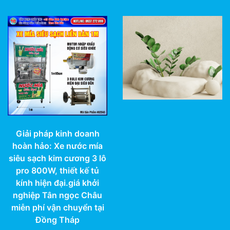
Giải pháp kinh doanh
hoàn hảo: Xe nước mía
siêu sạch kim cương 3 lô
pro 800W, thiết kế tủ
kính hiện đại.giá khởi
nghiệp Tân ngọc Châu
miễn phí vận chuyển tại
Đồng Tháp