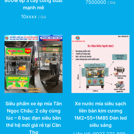
800w ép 3 cây công suất
7500000
/ Giá
mạnh mẽ
10xxxx
/ Giá
Siêu phẩm xe ép mía Tân
Xe nước mía siêu sạch
Ngọc Châu: 2 cây cùng
liền bàn kim cương
lúc – 6 bạc đạn siêu bền
1M2*55*1M85 Đèn led
thế hệ mới giá rẻ tại Cần
siêu sáng
Thơ