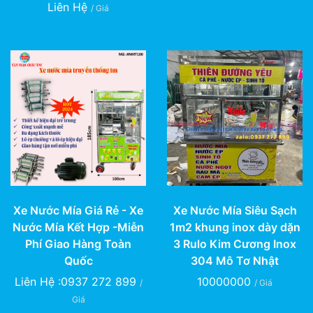
Liên Hệ
/ Giá
Xe Nước Mía Giá Rẻ - Xe
Xe Nước Mía Siêu Sạch
Nước Mía Kết Hợp -Miễn
1m2 khung inox dày dặn
Phí Giao Hàng Toàn
3 Rulo Kim Cương Inox
Quốc
304 Mô Tơ Nhật
Liên Hệ :0937 272 899
10000000
/
/ Giá
Giá