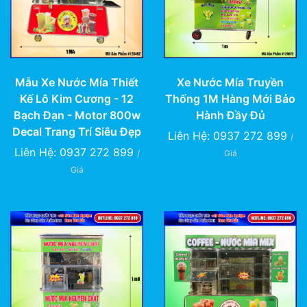
Mẫu Xe Nước Mía Thiết
Xe Nước Mía Truyền
Kế Lô Kim Cương - 12
Thống 1M Hàng Mới Bảo
Bạch Đạn - Motor 800w
Hành Đầy Đủ
Decal Trang Trí Siêu Đẹp
Liên Hệ: 0937 272 899
/
Liên Hệ: 0937 272 899
/
Giá
Giá