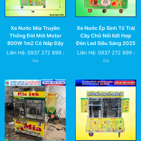
Xe Nước Ép Sinh Tố Trái
Xe Nước Mía Truyền
Cây Chữ Nổi Kết Hợp
Thống Đời Mới Motor
Đèn Led Siêu Sáng 2025
800W 1m2 Có Nắp Đậy
Liên Hệ: 0937 272 899
Liên Hệ: 0937 272 899
/
/
Giá
Giá