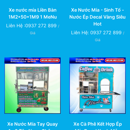
Xe Nước Mía - Sinh Tố -
Xe nước mía Liền Bàn
Nước Ép Decal Vàng Siêu
1M2*50*1M9 1 MeNu
Hot
Liên Hệ :0937 272 899
/
Liên Hệ: 0937 272 899
/
Giá
Giá
Xe Nước Mía Tay Quay
Xe Cà Phê Kết Hợp Ép