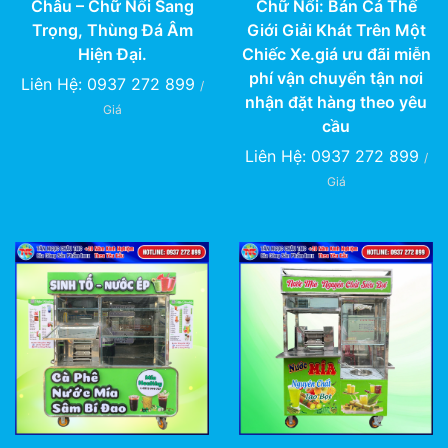
Châu – Chữ Nổi Sang
Chữ Nổi: Bán Cả Thế
Trọng, Thùng Đá Âm
Giới Giải Khát Trên Một
Hiện Đại.
Chiếc Xe.giá ưu đãi miễn
phí vận chuyển tận nơi
Liên Hệ: 0937 272 899
/
nhận đặt hàng theo yêu
Giá
cầu
Liên Hệ: 0937 272 899
/
Giá