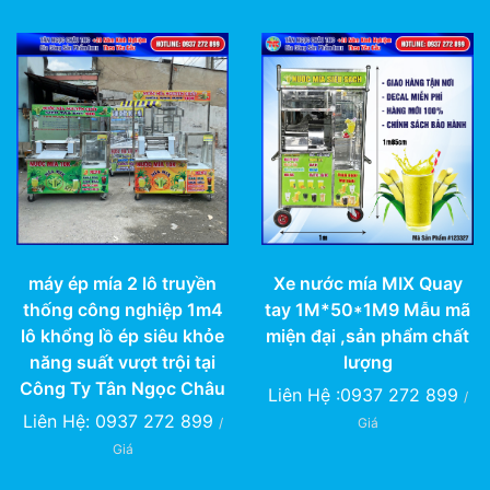
máy ép mía 2 lô truyền
Xe nước mía MIX Quay
thống công nghiệp 1m4
tay 1M*50*1M9 Mẫu mã
lô khổng lồ ép siêu khỏe
miện đại ,sản phẩm chất
năng suất vượt trội tại
lượng
Công Ty Tân Ngọc Châu
Liên Hệ :0937 272 899
/
Liên Hệ: 0937 272 899
/
Giá
Giá