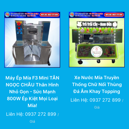
Xe Nước Mía Truyền
Máy Ép Mía F3 Mini TÂN
Thống Chữ Nổi Thùng
NGỌC CHÂU Thân Hình
Đá Âm Khay Topping
Nhỏ Gọn - Sức Mạnh
800W Ép Kiệt Mọi Loại
Liên Hệ: 0937 272 899
/
Mía!
Giá
Liên Hệ: 0937 272 899
/
Giá