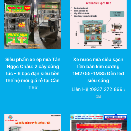
Siêu phẩm xe ép mía Tân
Xe nước mía siêu sạch
Ngọc Châu: 2 cây cùng
liền bàn kim cương
lúc – 6 bạc đạn siêu bền
1M2*55*1M85 Đèn led
thế hệ mới giá rẻ tại Cần
siêu sáng
Thơ
Liên Hệ :0937 272 899
/
Giá