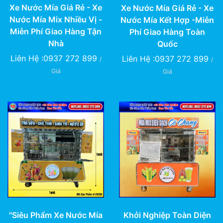
Xe Nước Mía Giá Rẻ - Xe
Xe Nước Mía Giá Rẻ - Xe
Nước Mía Mix Nhiều Vị -
Nước Mía Kết Hợp -Miễn
Miễn Phí Giao Hàng Tận
Phí Giao Hàng Toàn
Nhà
Quốc
Liên Hệ :0937 272 899
Liên Hệ :0937 272 899
/
/
Giá
Giá
"Siêu Phẩm Xe Nước Mía
Khởi Nghiệp Toàn Diện