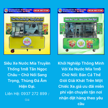
Siêu Xe Nước Mía Truyền
Khởi Nghiệp Thông Minh
Thống 1m8 Tân Ngọc
Với Xe Nước Mía 1m6
Châu – Chữ Nổi Sang
Chữ Nổi: Bán Cả Thế
Trọng, Thùng Đá Âm
Giới Giải Khát Trên Một
Hiện Đại.
Chiếc Xe.giá ưu đãi miễn
phí vận chuyển tận nơi
Liên Hệ: 0937 272 899
/
nhận đặt hàng theo yêu
Giá
cầu