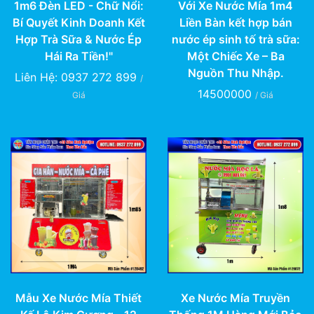
1m6 Đèn LED - Chữ Nổi:
Với Xe Nước Mía 1m4
Bí Quyết Kinh Doanh Kết
Liền Bàn kết hợp bán
Hợp Trà Sữa & Nước Ép
nước ép sinh tố trà sữa:
Hái Ra Tiền!"
Một Chiếc Xe – Ba
Nguồn Thu Nhập.
Liên Hệ: 0937 272 899
/
14500000
Giá
/ Giá
Mẫu Xe Nước Mía Thiết
Xe Nước Mía Truyền