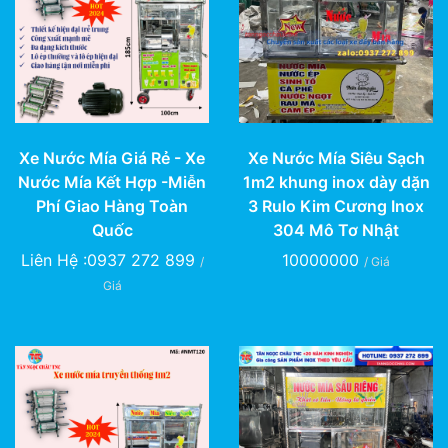
Xe Nước Mía Giá Rẻ - Xe
Xe Nước Mía Siêu Sạch
Nước Mía Kết Hợp -Miễn
1m2 khung inox dày dặn
Phí Giao Hàng Toàn
3 Rulo Kim Cương Inox
Quốc
304 Mô Tơ Nhật
Liên Hệ :0937 272 899
10000000
/
/ Giá
Giá