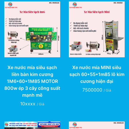
Xe nước mía siêu sạch
Xe nước mía MINI siêu
liền bàn kim cương
sạch 60*55*1m85 lô kim
1M6*60*1M85 MOTOR
cương hiện đại
800w ép 3 cây công suất
7500000
/ Giá
mạnh mẽ
10xxxx
/ Giá