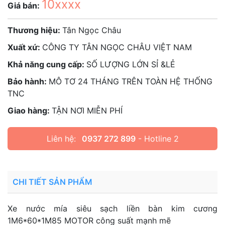
10xxxx
Giá bán:
Thương hiệu:
Tân Ngọc Châu
Xuất xứ:
CÔNG TY TÂN NGỌC CHÂU VIỆT NAM
Khả năng cung cấp:
SỐ LƯỢNG LỚN SỈ &LẺ
Bảo hành:
MÔ TƠ 24 THÁNG TRÊN TOÀN HỆ THỐNG
TNC
Giao hàng:
TẬN NƠI MIỄN PHÍ
Liên hệ:
0937 272 899
- Hotline 2
CHI TIẾT SẢN PHẨM
Xe nước mía siêu sạch liền bàn kim cương
1M6*60*1M85 MOTOR công suất mạnh mẽ