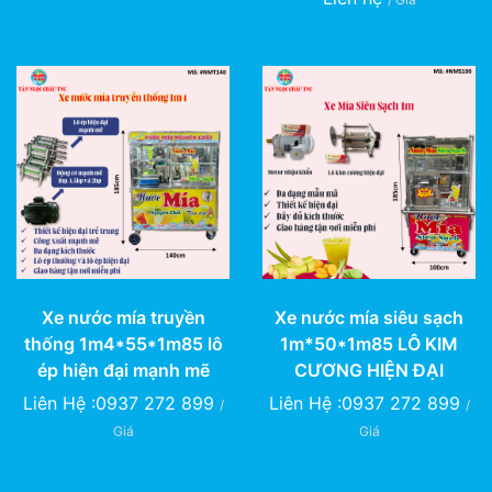
Xe nước mía truyền
Xe nước mía siêu sạch
thống 1m4*55*1m85 lô
1m*50*1m85 LÔ KIM
ép hiện đại mạnh mẽ
CƯƠNG HIỆN ĐẠI
Liên Hệ :0937 272 899
Liên Hệ :0937 272 899
/
/
Giá
Giá