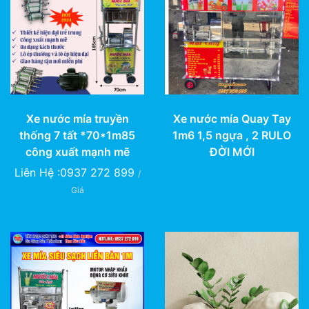
Xe nước mía truyền
Xe nước mía Quay Tay
thống 7 tất *70*1m85
1m6 1,5 ngựa , 2 RULO
công xuất mạnh mẽ
ĐỜI MỚI
Liên Hệ :0937 272 899
/
Giá