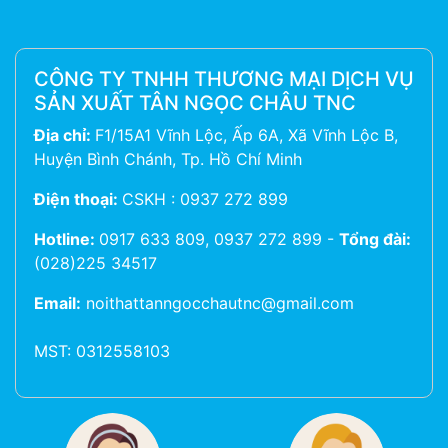
CÔNG TY TNHH THƯƠNG MẠI DỊCH VỤ
SẢN XUẤT TÂN NGỌC CHÂU TNC
Địa chỉ:
F1/15A1 Vĩnh Lộc, Ấp 6A, Xã Vĩnh Lộc B,
Huyện Bình Chánh, Tp. Hồ Chí Minh
Điện thoại:
CSKH : 0937 272 899
Hotline:
0917 633 809, 0937 272 899
-
Tổng đài:
(028)225 34517
Email:
noithattanngocchautnc@gmail.com
MST: 0312558103