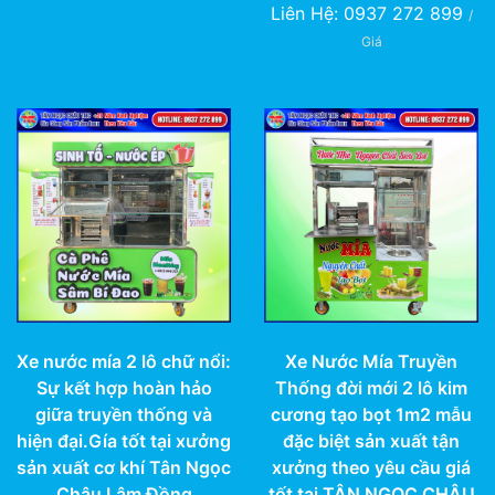
Liên Hệ: 0937 272 899
/
Giá
Xe nước mía 2 lô chữ nổi:
Xe Nước Mía Truyền
Sự kết hợp hoàn hảo
Thống đời mới 2 lô kim
giữa truyền thống và
cương tạo bọt 1m2 mẫu
hiện đại.Gía tốt tại xưởng
đặc biệt sản xuất tận
sản xuất cơ khí Tân Ngọc
xưởng theo yêu cầu giá
Châu Lâm Đồng
tốt tại TÂN NGỌC CHÂU