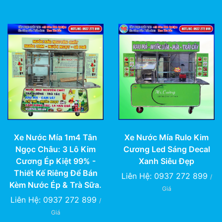
Xe Nước Mía 1m4 Tân
Xe Nước Mía Rulo Kim
Ngọc Châu: 3 Lô Kim
Cương Led Sáng Decal
Cương Ép Kiệt 99% -
Xanh Siêu Đẹp
Thiết Kế Riêng Để Bán
Liên Hệ: 0937 272 899
/
Kèm Nước Ép & Trà Sữa.
Giá
Liên Hệ: 0937 272 899
/
Giá