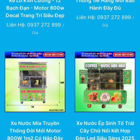
Kế Lô Kim Cương - 12
Thống 1M Hàng Mới Bảo
Bạch Đạn - Motor 800w
Hành Đầy Đủ
Decal Trang Trí Siêu Đẹp
Liên Hệ: 0937 272 899
/
Liên Hệ: 0937 272 899
/
Giá
Giá
Xe Nước Ép Sinh Tố Trái
Xe Nước Mía Truyền
Cây Chữ Nổi Kết Hợp
Thống Đời Mới Motor
Đèn Led Siêu Sáng 2025
800W 1m2 Có Nắp Đậy