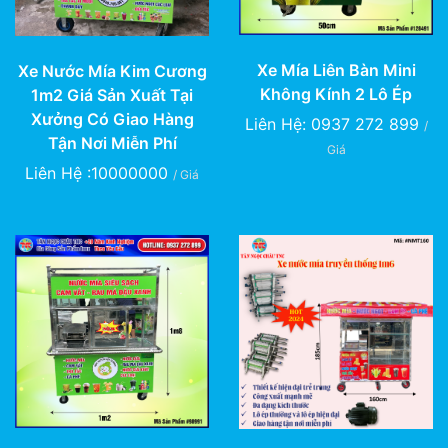
Xe Mía Liên Bàn Mini
Xe Nước Mía Kim Cương
Không Kính 2 Lô Ép
1m2 Giá Sản Xuất Tại
Xưởng Có Giao Hàng
Liên Hệ: 0937 272 899
/
Tận Nơi Miễn Phí
Giá
Liên Hệ :10000000
/ Giá