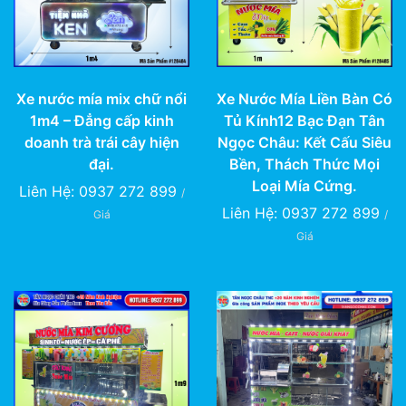
Xe nước mía mix chữ nổi
Xe Nước Mía Liền Bàn Có
1m4 – Đẳng cấp kinh
Tủ Kính12 Bạc Đạn Tân
doanh trà trái cây hiện
Ngọc Châu: Kết Cấu Siêu
đại.
Bền, Thách Thức Mọi
Loại Mía Cứng.
Liên Hệ: 0937 272 899
/
Liên Hệ: 0937 272 899
Giá
/
Giá