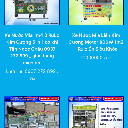
Xe Nước Mía Liên Kim
Xe Nước Mía 1m4 3 RuLo
Cương Motor 800W 1m2
Kim Cương 5 in 1 cơ khí
- Rulo Ép Siêu Khỏe
Tân Ngọc Châu 0937
272 899 _ giao hàng
10000000
/ Giá
miễn phí
Liên Hệ: 0937 272 899
/
Giá