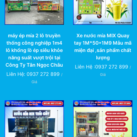
máy ép mía 2 lô truyền
Xe nước mía MIX Quay
thống công nghiệp 1m4
tay 1M*50*1M9 Mẫu mã
lô khổng lồ ép siêu khỏe
miện đại ,sản phẩm chất
năng suất vượt trội tại
lượng
Công Ty Tân Ngọc Châu
Liên Hệ :0937 272 899
/
Liên Hệ: 0937 272 899
/
Giá
Giá