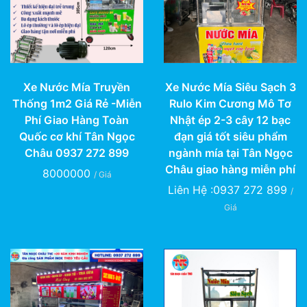
Xe Nước Mía Truyền
Xe Nước Mía Siêu Sạch 3
Thống 1m2 Giá Rẻ -Miễn
Rulo Kim Cương Mô Tơ
Phí Giao Hàng Toàn
Nhật ép 2-3 cây 12 bạc
Quốc cơ khí Tân Ngọc
đạn giá tốt siêu phẩm
Châu 0937 272 899
ngành mía tại Tân Ngọc
Châu giao hàng miễn phí
8000000
/ Giá
Liên Hệ :0937 272 899
/
Giá