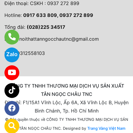
Điện thoại:
CSKH : 0937 272 899
Hotline:
0917 633 809, 0937 272 899
Tổng đài:
(028)225 34517
Email:
noithattanngocchautnc@gmail.com
MST: 0312558103
Zalo
CÔNG TY TNHH THƯƠNG MẠI DỊCH VỤ SẢN XUẤT
TÂN NGỌC CHÂU TNC
Địa chỉ: F1/15A1 Vĩnh Lộc, Ấp 6A, Xã Vĩnh Lộc B, Huyện
Bình Chánh, Tp. Hồ Chí Minh
© Bản quyền thuộc về CÔNG TY TNHH THƯƠNG MẠI DỊCH VỤ SẢN
Designed by
Trang Vàng Việt Nam
XUẤT TÂN NGỌC CHÂU TNC.