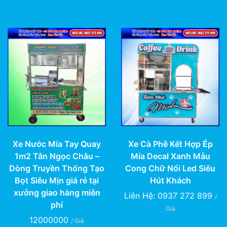
Xe Nước Mía Tay Quay
Xe Cà Phê Kết Hợp Ép
1m2 Tân Ngọc Châu –
Mía Decal Xanh Mẫu
Dòng Truyền Thống Tạo
Cong Chữ Nổi Led Siêu
Bọt Siêu Mịn giá rẻ tại
Hút Khách
xưởng giao hàng miễn
Liên Hệ: 0937 272 899
/
phí
Giá
12000000
/ Giá