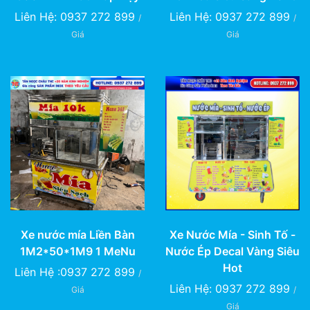
Liên Hệ: 0937 272 899
Liên Hệ: 0937 272 899
/
/
Giá
Giá
Xe Nước Mía - Sinh Tố -
Xe nước mía Liền Bàn
Nước Ép Decal Vàng Siêu
1M2*50*1M9 1 MeNu
Hot
Liên Hệ :0937 272 899
/
Liên Hệ: 0937 272 899
/
Giá
Giá