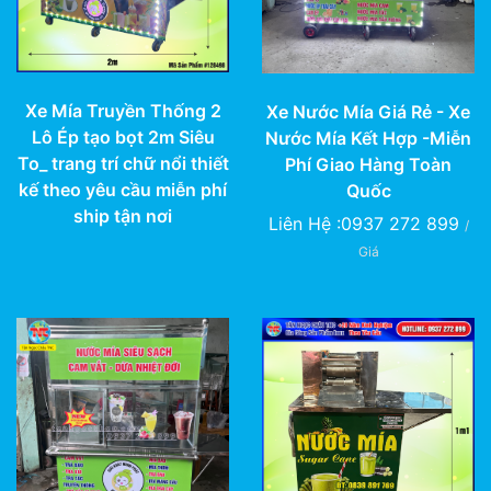
Xe Mía Truyền Thống 2
Xe Nước Mía Giá Rẻ - Xe
Lô Ép tạo bọt 2m Siêu
Nước Mía Kết Hợp -Miễn
To_ trang trí chữ nổi thiết
Phí Giao Hàng Toàn
kế theo yêu cầu miễn phí
Quốc
ship tận nơi
Liên Hệ :0937 272 899
/
Giá