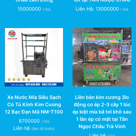
15000000
Liên Hệ: 13000000
/ Giá
/ Giá
Xe Nước Mía Siêu Sạch
Liền bàn kim cương 3lo
Có Tủ Kính Kim Cương
động cơ ép 2-3 cây 1 lúc
12 Bạc Đạn Mã NM-T100
ép kiệt mía bã tơi khô sau
1 lần ép có mặt tại Tân
8700000
/ Giá
Ngọc Châu Trà Vinh
Liên hệ
(đơn tối thiểu)
Liên hệ
/ Giá