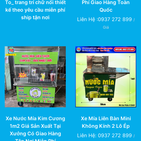
To_ trang trí chữ nổi thiết
Phí Giao Hàng Toàn
kế theo yêu cầu miễn phí
Quốc
ship tận nơi
Liên Hệ :0937 272 899
/
Giá
Xe Mía Liên Bàn Mini
Xe Nước Mía Kim Cương
Không Kính 2 Lô Ép
1m2 Giá Sản Xuất Tại
Xưởng Có Giao Hàng
Liên Hệ: 0937 272 899
/
Tận Nơi Miễn Phí