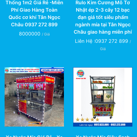
Thống 1m2 Giá Rẻ -Miễn
Rulo Kim Cương Mô Tơ
Phí Giao Hàng Toàn
Nhật ép 2-3 cây 12 bạc
Quốc cơ khí Tân Ngọc
đạn giá tốt siêu phẩm
Châu 0937 272 899
ngành mía tại Tân Ngọc
Châu giao hàng miễn phí
8000000
/ Giá
Liên Hệ :0937 272 899
/
Giá