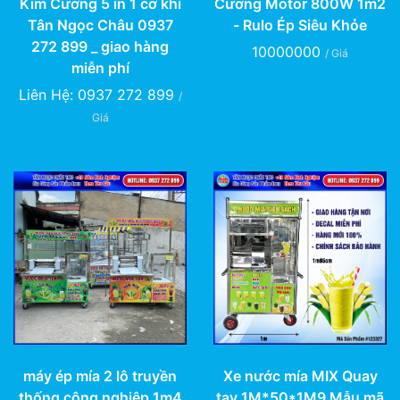
Cương Motor 800W 1m2
Kim Cương 5 in 1 cơ khí
- Rulo Ép Siêu Khỏe
Tân Ngọc Châu 0937
272 899 _ giao hàng
10000000
/ Giá
miễn phí
Liên Hệ: 0937 272 899
/
Giá
máy ép mía 2 lô truyền
Xe nước mía MIX Quay
thống công nghiệp 1m4
tay 1M*50*1M9 Mẫu mã