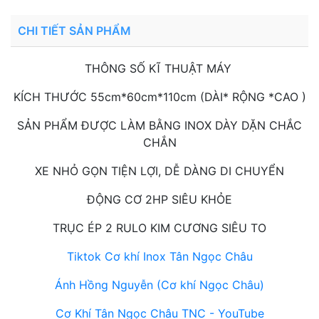
CHI TIẾT SẢN PHẨM
THÔNG SỐ KĨ THUẬT MÁY
KÍCH THƯỚC 55cm*60cm*110cm (DÀI* RỘNG *CAO )
SẢN PHẨM ĐƯỢC LÀM BẰNG INOX DÀY DẶN CHẮC
CHẮN
XE NHỎ GỌN TIỆN LỢI, DỄ DÀNG DI CHUYỂN
ĐỘNG CƠ 2HP SIÊU KHỎE
TRỤC ÉP 2 RULO KIM CƯƠNG SIÊU TO
Tiktok Cơ khí Inox Tân Ngọc Châu
Ánh Hồng Nguyễn (Cơ khí Ngọc Châu)
Cơ Khí Tân Ngọc Châu TNC - YouTube