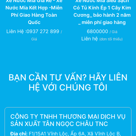
Xe Nước Mía Giá Rẻ - Xe
Xe Nước Mía Siêu Sạch
Nước Mía Kết Hợp -Miễn
Có Tủ Kính Ép 1 Cây Kim
Phí Giao Hàng Toàn
Cương_ bảo hành 2 năm
Quốc
_ miễn phí giao hàng
Liên Hệ :0937 272 899
6800000
/
/ Giá
Liên hệ
Giá
(đơn tối thiểu)
BẠN CẦN TƯ VẤN? HÃY LIÊN
HỆ VỚI CHÚNG TÔI
CÔNG TY TNHH THƯƠNG MẠI DỊCH VỤ
SẢN XUẤT TÂN NGỌC CHÂU TNC
Địa chỉ:
F1/15A1 Vĩnh Lộc, Ấp 6A, Xã Vĩnh Lộc B,