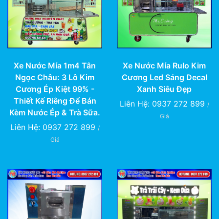
Xe Nước Mía 1m4 Tân
Xe Nước Mía Rulo Kim
Ngọc Châu: 3 Lô Kim
Cương Led Sáng Decal
Cương Ép Kiệt 99% -
Xanh Siêu Đẹp
Thiết Kế Riêng Để Bán
Liên Hệ: 0937 272 899
/
Kèm Nước Ép & Trà Sữa.
Giá
Liên Hệ: 0937 272 899
/
Giá