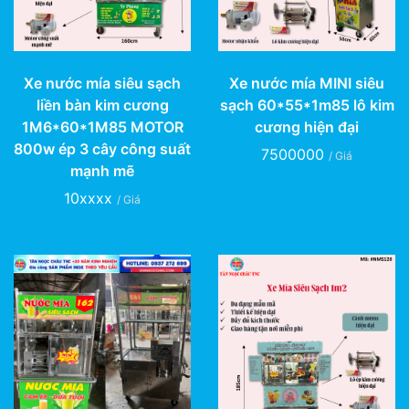
Xe nước mía siêu sạch
Xe nước mía MINI siêu
liền bàn kim cương
sạch 60*55*1m85 lô kim
1M6*60*1M85 MOTOR
cương hiện đại
800w ép 3 cây công suất
7500000
/ Giá
mạnh mẽ
10xxxx
/ Giá