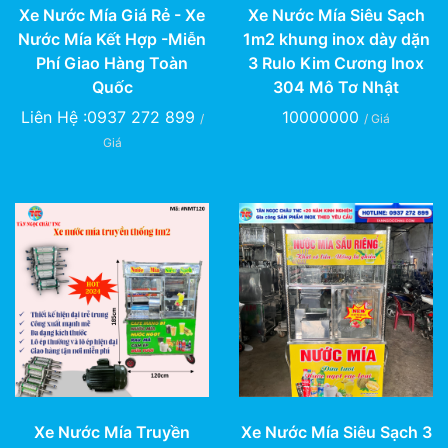
Xe Nước Mía Giá Rẻ - Xe
Xe Nước Mía Siêu Sạch
Nước Mía Kết Hợp -Miễn
1m2 khung inox dày dặn
Phí Giao Hàng Toàn
3 Rulo Kim Cương Inox
Quốc
304 Mô Tơ Nhật
Liên Hệ :0937 272 899
10000000
/
/ Giá
Giá
Xe Nước Mía Truyền
Xe Nước Mía Siêu Sạch 3