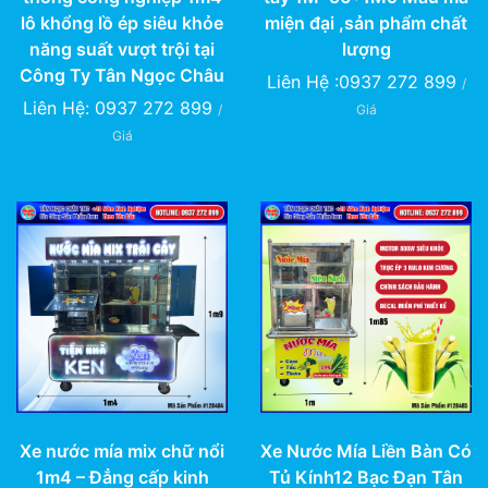
lô khổng lồ ép siêu khỏe
miện đại ,sản phẩm chất
năng suất vượt trội tại
lượng
Công Ty Tân Ngọc Châu
Liên Hệ :0937 272 899
/
Liên Hệ: 0937 272 899
/
Giá
Giá
Xe nước mía mix chữ nổi
Xe Nước Mía Liền Bàn Có
1m4 – Đẳng cấp kinh
Tủ Kính12 Bạc Đạn Tân