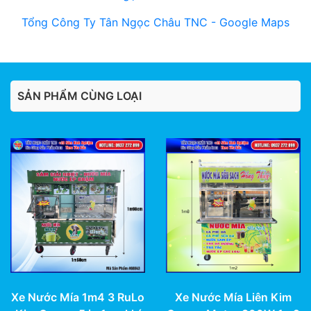
Tổng Công Ty Tân Ngọc Châu TNC - Google Maps
SẢN PHẨM CÙNG LOẠI
Xe Nước Mía Liên Kim
Xe Nước Mía 1m4 3 RuLo