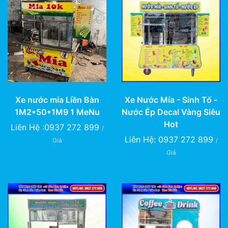
Xe Nước Mía - Sinh Tố -
Xe nước mía Liền Bàn
Nước Ép Decal Vàng Siêu
1M2*50*1M9 1 MeNu
Hot
Liên Hệ :0937 272 899
/
Liên Hệ: 0937 272 899
/
Giá
Giá