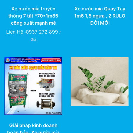
Xe nước mía truyền
Xe nước mía Quay Tay
thống 7 tất *70*1m85
1m6 1,5 ngựa , 2 RULO
công xuất mạnh mẽ
ĐỜI MỚI
Liên Hệ :0937 272 899
/
Giá
Giải pháp kinh doanh
hoàn hảo: Xe nước mía