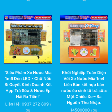
Giá
Giá
"Siêu Phẩm Xe Nước Mía
Khởi Nghiệp Toàn Diện
1m6 Đèn LED - Chữ Nổi:
Với Xe Nước Mía 1m4
Bí Quyết Kinh Doanh Kết
Liền Bàn kết hợp bán
Hợp Trà Sữa & Nước Ép
nước ép sinh tố trà sữa:
Hái Ra Tiền!"
Một Chiếc Xe – Ba
Nguồn Thu Nhập.
Liên Hệ: 0937 272 899
/
14500000
Giá
/ Giá