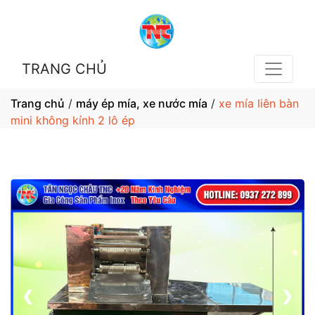
TRANG CHỦ
Trang chủ
/
máy ép mía, xe nước mía
/
xe mía liên bàn
mini không kính 2 lô ép
1 / 4
❮
❯