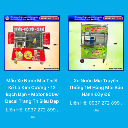
Mẫu Xe Nước Mía Thiết
Xe Nước Mía Truyền
Kế Lô Kim Cương - 12
Thống 1M Hàng Mới Bảo
Bạch Đạn - Motor 800w
Hành Đầy Đủ
Decal Trang Trí Siêu Đẹp
Liên Hệ: 0937 272 899
/
Liên Hệ: 0937 272 899
/
Giá
Giá