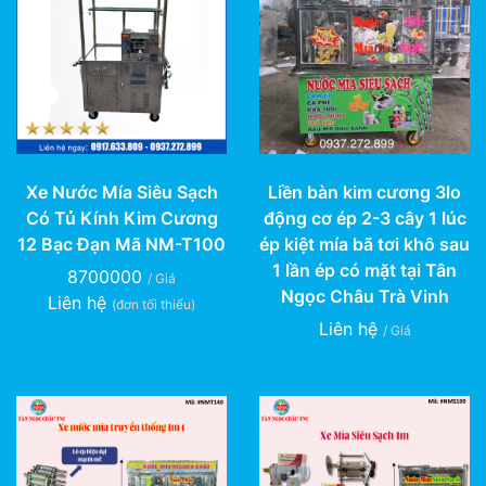
Xe Nước Mía Siêu Sạch
Liền bàn kim cương 3lo
Có Tủ Kính Kim Cương
động cơ ép 2-3 cây 1 lúc
12 Bạc Đạn Mã NM-T100
ép kiệt mía bã tơi khô sau
1 lần ép có mặt tại Tân
8700000
/ Giá
Ngọc Châu Trà Vinh
Liên hệ
(đơn tối thiểu)
Liên hệ
/ Giá