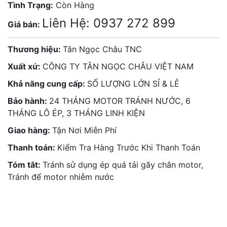
Tình Trạng:
Còn Hàng
Liên Hệ: 0937 272 899
Giá bán:
Thương hiệu:
Tân Ngọc Châu TNC
Xuất xứ:
CÔNG TY TÂN NGỌC CHÂU VIỆT NAM
Khả năng cung cấp:
SỐ LƯỢNG LỚN SỈ & LẺ
Bảo hành:
24 THÁNG MOTOR TRÁNH NƯỚC, 6
THÁNG LÔ ÉP, 3 THÁNG LINH KIỆN
Giao hàng:
Tận Nơi Miễn Phí
Thanh toán:
Kiểm Tra Hàng Trước Khi Thanh Toán
Tóm tắt:
Tránh sử dụng ép quá tải gãy chân motor,
Tránh để motor nhiễm nước
Liên hệ:
0937 272 899
- Hotline 2