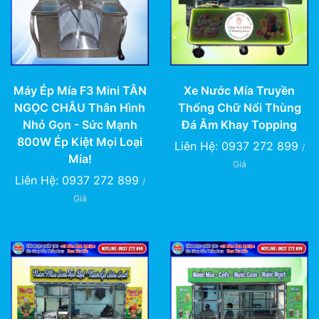
Xe Nước Mía Truyền
Máy Ép Mía F3 Mini TÂN
Thống Chữ Nổi Thùng
NGỌC CHÂU Thân Hình
Đá Âm Khay Topping
Nhỏ Gọn - Sức Mạnh
800W Ép Kiệt Mọi Loại
Liên Hệ: 0937 272 899
/
Mía!
Giá
Liên Hệ: 0937 272 899
/
Giá