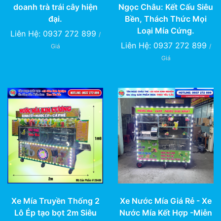
doanh trà trái cây hiện
Ngọc Châu: Kết Cấu Siêu
đại.
Bền, Thách Thức Mọi
Loại Mía Cứng.
Liên Hệ: 0937 272 899
/
Liên Hệ: 0937 272 899
Giá
/
Giá
Xe Mía Truyền Thống 2
Xe Nước Mía Giá Rẻ - Xe
Lô Ép tạo bọt 2m Siêu
Nước Mía Kết Hợp -Miễn