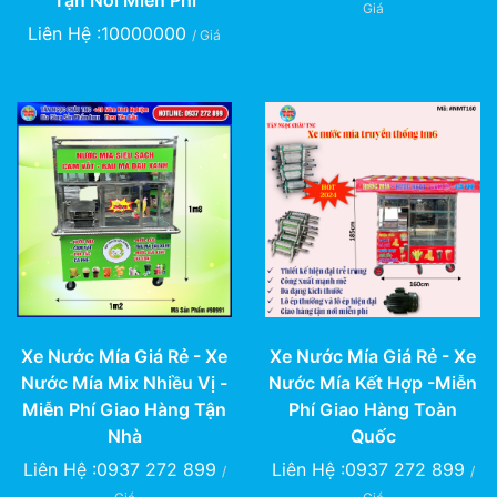
Giá
Liên Hệ :10000000
/ Giá
Xe Nước Mía Giá Rẻ - Xe
Xe Nước Mía Giá Rẻ - Xe
Nước Mía Mix Nhiều Vị -
Nước Mía Kết Hợp -Miễn
Miễn Phí Giao Hàng Tận
Phí Giao Hàng Toàn
Nhà
Quốc
Liên Hệ :0937 272 899
Liên Hệ :0937 272 899
/
/