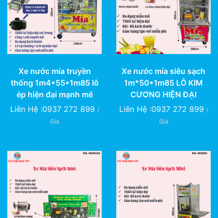
Xe nước mía truyền
Xe nước mía siêu sạch
thống 1m4*55*1m85 lô
1m*50*1m85 LÔ KIM
ép hiện đại mạnh mẽ
CƯƠNG HIỆN ĐẠI
Liên Hệ :0937 272 899
Liên Hệ :0937 272 899
/
/
Giá
Giá