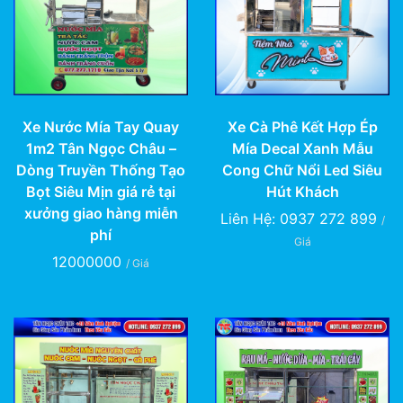
Xe Nước Mía Tay Quay
Xe Cà Phê Kết Hợp Ép
1m2 Tân Ngọc Châu –
Mía Decal Xanh Mẫu
Dòng Truyền Thống Tạo
Cong Chữ Nổi Led Siêu
Bọt Siêu Mịn giá rẻ tại
Hút Khách
xưởng giao hàng miễn
Liên Hệ: 0937 272 899
/
phí
Giá
12000000
/ Giá