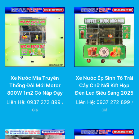
Xe Nước Ép Sinh Tố Trái
Xe Nước Mía Truyền
Cây Chữ Nổi Kết Hợp
Thống Đời Mới Motor
Đèn Led Siêu Sáng 2025
800W 1m2 Có Nắp Đậy
Liên Hệ: 0937 272 899
Liên Hệ: 0937 272 899
/
/
Giá
Giá