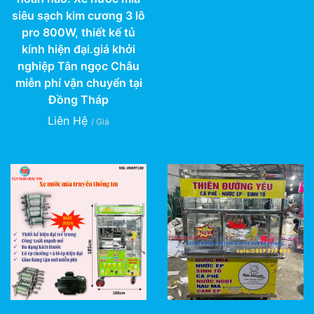
siêu sạch kim cương 3 lô
pro 800W, thiết kế tủ
kính hiện đại.giá khởi
nghiệp Tân ngọc Châu
miễn phí vận chuyển tại
Đồng Tháp
Liên Hệ
/ Giá