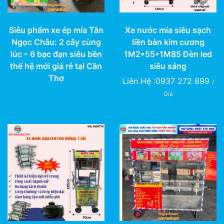
Siêu phẩm xe ép mía Tân
Xe nước mía siêu sạch
Ngọc Châu: 2 cây cùng
liền bàn kim cương
lúc – 6 bạc đạn siêu bền
1M2*55*1M85 Đèn led
thế hệ mới giá rẻ tại Cần
siêu sáng
Thơ
Liên Hệ :0937 272 899
/
Giá