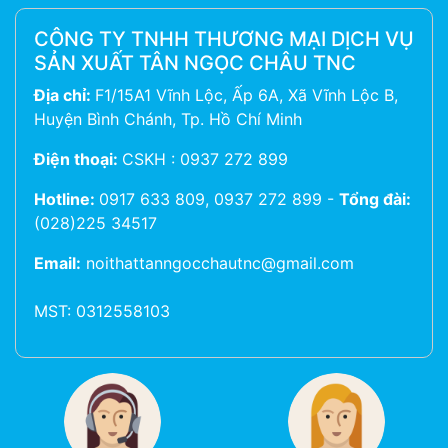
CÔNG TY TNHH THƯƠNG MẠI DỊCH VỤ
SẢN XUẤT TÂN NGỌC CHÂU TNC
Địa chỉ:
F1/15A1 Vĩnh Lộc, Ấp 6A, Xã Vĩnh Lộc B,
Huyện Bình Chánh, Tp. Hồ Chí Minh
Điện thoại:
CSKH : 0937 272 899
Hotline:
0917 633 809, 0937 272 899
-
Tổng đài:
(028)225 34517
Email:
noithattanngocchautnc@gmail.com
MST: 0312558103