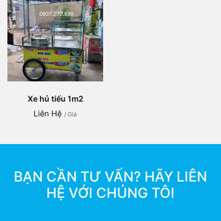
Xe hủ tiếu 1m2
Liên Hệ
/ Giá
BẠN CẦN TƯ VẤN? HÃY LIÊN
HỆ VỚI CHÚNG TÔI