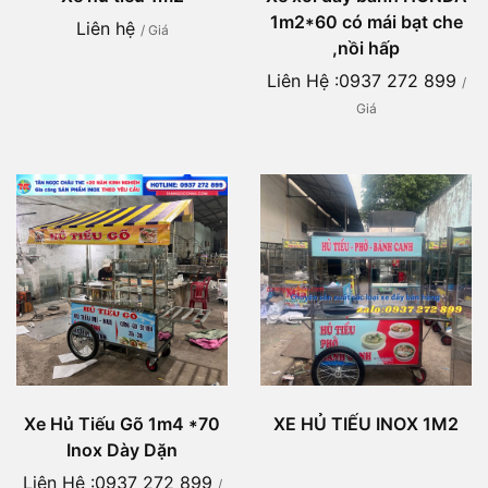
1m2*60 có mái bạt che
Liên hệ
/ Giá
,nồi hấp
Liên Hệ :0937 272 899
/
Giá
Xe Hủ Tiếu Gõ 1m4 *70
XE HỦ TIẾU INOX 1M2
Inox Dày Dặn
Liên Hệ :0937 272 899
/