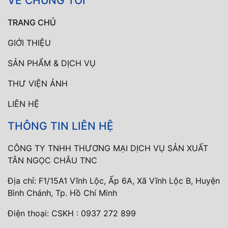
VỀ CHÚNG TÔI
TRANG CHỦ
GIỚI THIỆU
SẢN PHẨM & DỊCH VỤ
THƯ VIỆN ẢNH
LIÊN HỆ
THÔNG TIN LIÊN HỆ
CÔNG TY TNHH THƯƠNG MẠI DỊCH VỤ SẢN XUẤT
TÂN NGỌC CHÂU TNC
Địa chỉ: F1/15A1 Vĩnh Lộc, Ấp 6A, Xã Vĩnh Lộc B, Huyện
Bình Chánh, Tp. Hồ Chí Minh
Điện thoại:
CSKH : 0937 272 899