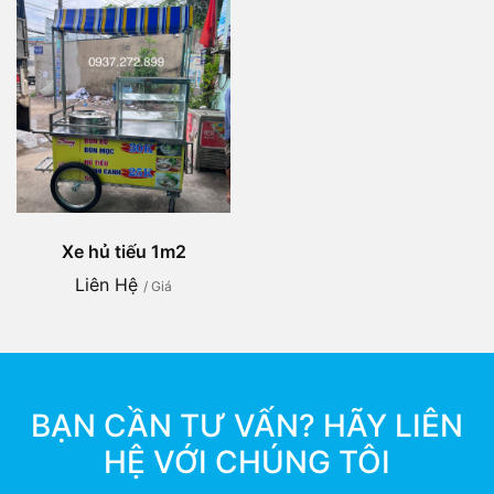
Xe hủ tiếu 1m2
Liên Hệ
/ Giá
BẠN CẦN TƯ VẤN? HÃY LIÊN
HỆ VỚI CHÚNG TÔI