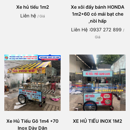
Xe hủ tiếu 1m2
Xe xôi đẩy bánh HONDA
1m2*60 có mái bạt che
Liên hệ
/ Giá
,nồi hấp
Liên Hệ :0937 272 899
/
Giá
Xe Hủ Tiếu Gõ 1m4 *70
XE HỦ TIẾU INOX 1M2
Inox Dày Dặn