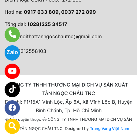
Hotline:
0917 633 809, 0937 272 899
Tổng đài:
(028)225 34517
Email:
noithattanngocchautnc@gmail.com
MST: 0312558103
Zalo
CÔNG TY TNHH THƯƠNG MẠI DỊCH VỤ SẢN XUẤT
TÂN NGỌC CHÂU TNC
Địa chỉ: F1/15A1 Vĩnh Lộc, Ấp 6A, Xã Vĩnh Lộc B, Huyện
Bình Chánh, Tp. Hồ Chí Minh
© Bản quyền thuộc về CÔNG TY TNHH THƯƠNG MẠI DỊCH VỤ SẢN
Designed by
Trang Vàng Việt Nam
XUẤT TÂN NGỌC CHÂU TNC.