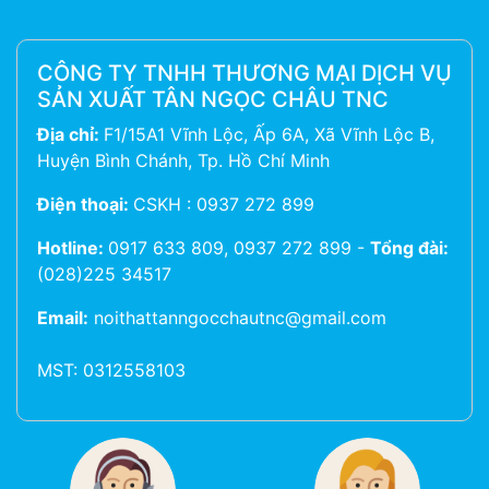
CÔNG TY TNHH THƯƠNG MẠI DỊCH VỤ
SẢN XUẤT TÂN NGỌC CHÂU TNC
Địa chỉ:
F1/15A1 Vĩnh Lộc, Ấp 6A, Xã Vĩnh Lộc B,
Huyện Bình Chánh, Tp. Hồ Chí Minh
Điện thoại:
CSKH : 0937 272 899
Hotline:
0917 633 809, 0937 272 899
-
Tổng đài:
(028)225 34517
Email:
noithattanngocchautnc@gmail.com
MST: 0312558103