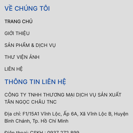
VỀ CHÚNG TÔI
TRANG CHỦ
GIỚI THIỆU
SẢN PHẨM & DỊCH VỤ
THƯ VIỆN ẢNH
LIÊN HỆ
THÔNG TIN LIÊN HỆ
CÔNG TY TNHH THƯƠNG MẠI DỊCH VỤ SẢN XUẤT
TÂN NGỌC CHÂU TNC
Địa chỉ: F1/15A1 Vĩnh Lộc, Ấp 6A, Xã Vĩnh Lộc B, Huyện
Bình Chánh, Tp. Hồ Chí Minh
Điện thoại:
CSKH : 0937 272 899