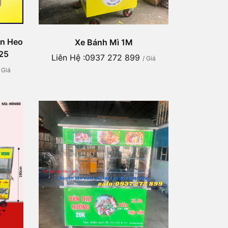
ún Heo
Xe Bánh Mì 1M
25
Liên Hệ :0937 272 899
/ Giá
/ Giá