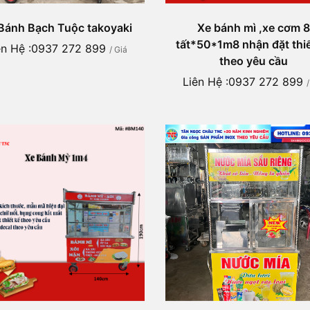
Bánh Bạch Tuộc takoyaki
Xe bánh mì ,xe cơm 8
tất*50*1m8 nhận đặt thiế
ên Hệ :0937 272 899
/ Giá
theo yêu cầu
Liên Hệ :0937 272 899