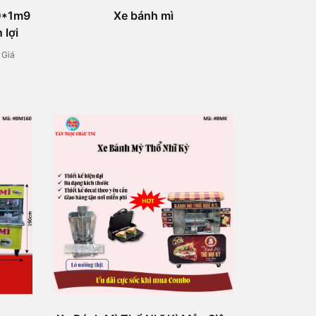
60*1m9
Xe bánh mì
 lợi
/ Giá