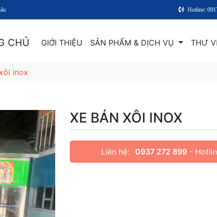
hâu
Hotline: 09
G CHỦ
GIỚI THIỆU
SẢN PHẨM & DỊCH VỤ
THƯ V
xôi inox
XE BÁN XÔI INOX
Liên hệ:
0937 272 899
- Hotli