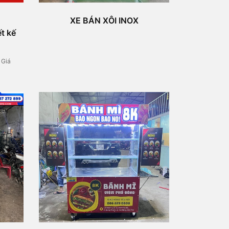
XE BÁN XÔI INOX
t kế
/ Giá