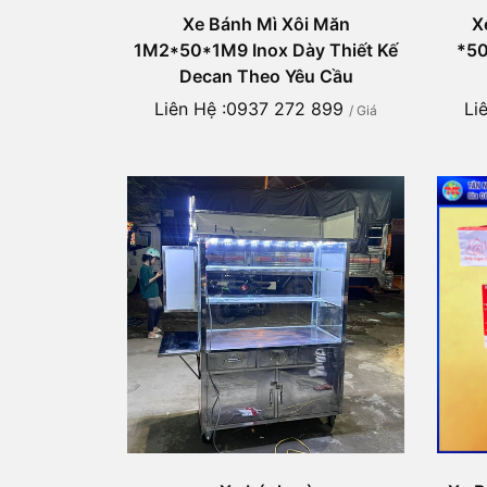
Xe Bánh Mì Xôi Măn
X
1M2*50*1M9 Inox Dày Thiết Kế
*50
Decan Theo Yêu Cầu
Liên Hệ :0937 272 899
Li
/ Giá