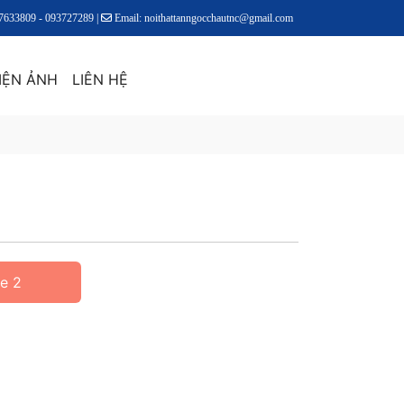
17633809 - 093727289 |
Email: noithattanngocchautnc@gmail.com
IỆN ẢNH
LIÊN HỆ
ne 2