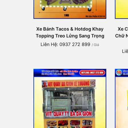
Xe Bánh Tacos & Hotdog Khay
Xe C
Topping Treo Lửng Sang Trọng
Chữ N
Liên Hệ: 0937 272 899
/ Giá
Li