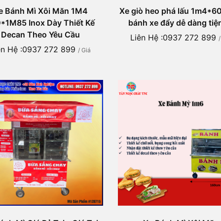
e Bánh Mì Xôi Măn 1M4
Xe giò heo phá lấu 1m4*
*1M85 Inox Dày Thiết Kế
bánh xe đẩy dễ dàng tiện
Decan Theo Yêu Cầu
Liên Hệ :0937 272 899
ên Hệ :0937 272 899
/ Giá