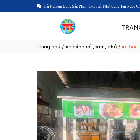
Trải Nghiệm Dòng Sản Phẩm Tiên Tiến Nhất Cùng Tân Ngọc C
TRAN
Trang chủ
/
xe bánh mì ,cơm, phở
/
xe bán 