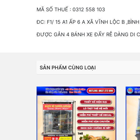
MÃ SỐ THUẾ : 0312 558 103
ĐC: F1/ 15 A1 ẤP 6 A XÃ VĨNH LỘC B ,B
ĐƯỢC GẮN 4 BÁNH XE ĐẨY RỄ DÀNG DI 
SẢN PHẨM CÙNG LOẠI