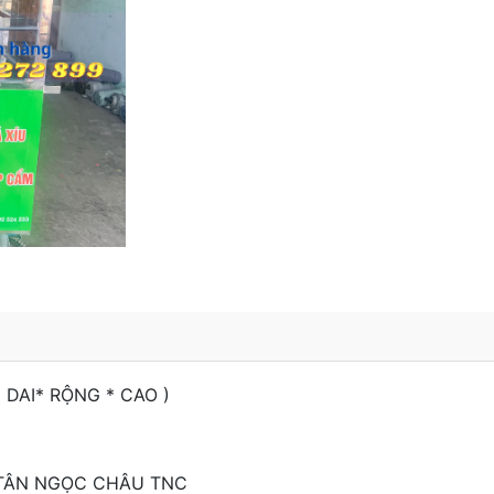
 DAI* RỘNG * CAO )
 TÂN NGỌC CHÂU TNC