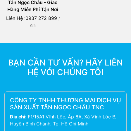
Tân Ngọc Châu - Giao
Hàng Miễn Phí Tận Nơi
Liên Hệ :0937 272 899
/
Giá
BẠN CẦN TƯ VẤN? HÃY LIÊN
HỆ VỚI CHÚNG TÔI
CÔNG TY TNHH THƯƠNG MẠI DỊCH VỤ
SẢN XUẤT TÂN NGỌC CHÂU TNC
Địa chỉ:
F1/15A1 Vĩnh Lộc, Ấp 6A, Xã Vĩnh Lộc B,
Huyện Bình Chánh, Tp. Hồ Chí Minh