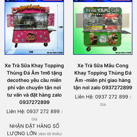
Xe Trà Sữa Khay Topping
Xe Trà Sữa Mẫu Cong
Thùng Đá Âm 1m6 tặng
Khay Topping Thùng Đá
decotheo yêu cầu miễn
Âm -miễn phí giao hàng
phí vận chuyển tận nơi
tận nơi zalo 0937272899
tư vấn và đặt hàng zalo
Liên Hệ: 0937 272 899
/
0937272899
Giá
Liên Hệ: 0937 272 899
/
Giá
NHẬN ĐẶT HÀNG SỐ
LƯỢNG LỚN
(đơn tối thiểu)