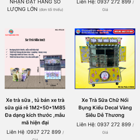
NHẬN ĐẶT HÀNG SỐ
Liên Hệ: 0937 272 899
/
LƯỢNG LỚN
(đơn tối thiểu)
Giá
Xe Trà Sữa Chữ Nổi
Xe trà sữa , tủ bán xe trà
Bụng Kiểu Decal Vàng
sữa giá rẻ 1M2*50*1M85
Siêu Dễ Thương
Đa dạng kích thước ,mẫu
mã hiện đại
Liên Hệ: 0937 272 899
/
Liên Hệ :0937 272 899
Giá
/
Giá