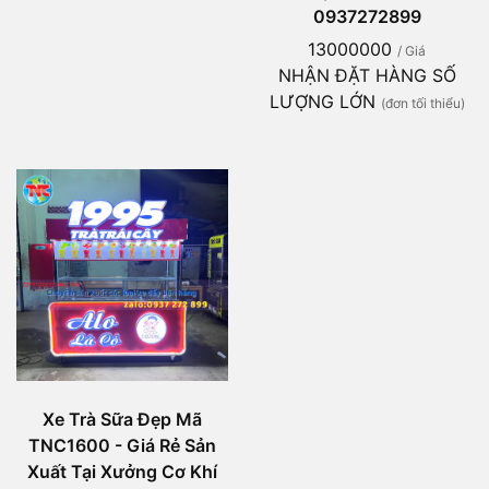
0937272899
13000000
/ Giá
NHẬN ĐẶT HÀNG SỐ
LƯỢNG LỚN
(đơn tối thiểu)
Xe Trà Sữa Đẹp Mã
TNC1600 - Giá Rẻ Sản
Xuất Tại Xưởng Cơ Khí