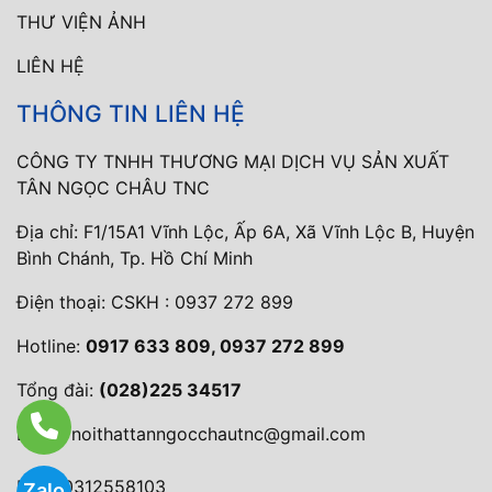
THƯ VIỆN ẢNH
LIÊN HỆ
THÔNG TIN LIÊN HỆ
CÔNG TY TNHH THƯƠNG MẠI DỊCH VỤ SẢN XUẤT
TÂN NGỌC CHÂU TNC
Địa chỉ: F1/15A1 Vĩnh Lộc, Ấp 6A, Xã Vĩnh Lộc B, Huyện
Bình Chánh, Tp. Hồ Chí Minh
Điện thoại:
CSKH : 0937 272 899
Hotline:
0917 633 809, 0937 272 899
Tổng đài:
(028)225 34517
Email:
noithattanngocchautnc@gmail.com
MST: 0312558103
Zalo