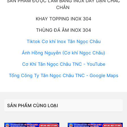
SẢN PHẨM ĐƯỢC LÀM BẰNG INOX DÀY DẶN CHẮC
CHẮN
KHAY TOPPING INOX 304
THÙNG ĐÁ ÂM INOX 304
Tiktok Cơ khí Inox Tân Ngọc Châu
Ánh Hồng Nguyễn (Cơ khí Ngọc Châu)
Cơ Khí Tân Ngọc Châu TNC - YouTube
Tổng Công Ty Tân Ngọc Châu TNC - Google Maps
SẢN PHẨM CÙNG LOẠI