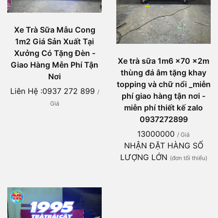
Xe Trà Sữa Mẫu Cong
1m2 Giá Sản Xuất Tại
Xưởng Có Tặng Đèn -
Xe trà sữa 1m6 x70 x2m
Giao Hàng Mễn Phí Tận
thùng đá âm tặng khay
Nơi
topping và chữ nổi _miễn
Liên Hệ :0937 272 899
/
phí giao hàng tận nơi -
Giá
miễn phí thiết kế zalo
0937272899
13000000
/ Giá
NHẬN ĐẶT HÀNG SỐ
LƯỢNG LỚN
(đơn tối thiểu)