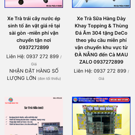
Xe Trà trái cây nước ép
Xe Trà Sữa Hàng Dày
sinh tố ăn vặt giá rẻ tại
Khay Topping & Thùng
sài gòn -miễn phí vận
Đá Âm 304 tặng DeCo
chuyển tận nơi
theo yêu cầu miễn phí
0937272899
vận chuyển khu vực từ
ĐÀ NẴNG đến Cà MAU
Liên Hệ: 0937 272 899
/
ZALO 0937272899
Giá
NHẬN ĐẶT HÀNG SỐ
Liên Hệ: 0937 272 899
/
LƯỢNG LỚN
(đơn tối thiểu)
Giá