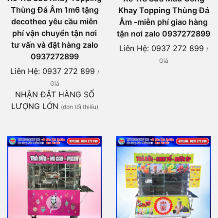
Thùng Đá Âm 1m6 tặng
Khay Topping Thùng Đá
decotheo yêu cầu miễn
Âm -miễn phí giao hàng
phí vận chuyển tận nơi
tận nơi zalo 0937272899
tư vấn và đặt hàng zalo
Liên Hệ: 0937 272 899
/
0937272899
Giá
Liên Hệ: 0937 272 899
/
Giá
NHẬN ĐẶT HÀNG SỐ
LƯỢNG LỚN
(đơn tối thiểu)