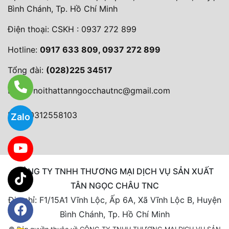
Bình Chánh, Tp. Hồ Chí Minh
Điện thoại:
CSKH : 0937 272 899
Hotline:
0917 633 809, 0937 272 899
Tổng đài:
(028)225 34517
Email:
noithattanngocchautnc@gmail.com
MST: 0312558103
Zalo
CÔNG TY TNHH THƯƠNG MẠI DỊCH VỤ SẢN XUẤT
TÂN NGỌC CHÂU TNC
Địa chỉ: F1/15A1 Vĩnh Lộc, Ấp 6A, Xã Vĩnh Lộc B, Huyện
Bình Chánh, Tp. Hồ Chí Minh