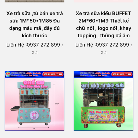
Xe trà sữa ,tủ bán xe trà
Xe trà sữa kiểu BUFFET
sữa 1M*50*1M85 Đa
2M*60*1M9 Thiết kế
dạng mẫu mã ,đầy đủ
chữ nổi , logo nổi ,khay
kích thước
topping , thùng đá âm
Liên Hệ :0937 272 899
Liên Hệ :0937 272 899
/
/
Giá
Giá