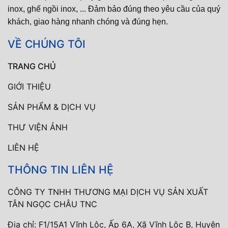
inox, ghế ngồi inox, ... Đảm bảo đúng theo yêu cầu của quý
khách, giao hàng nhanh chóng và đúng hẹn.
VỀ CHÚNG TÔI
TRANG CHỦ
GIỚI THIỆU
SẢN PHẨM & DỊCH VỤ
THƯ VIỆN ẢNH
LIÊN HỆ
THÔNG TIN LIÊN HỆ
CÔNG TY TNHH THƯƠNG MẠI DỊCH VỤ SẢN XUẤT
TÂN NGỌC CHÂU TNC
Địa chỉ: F1/15A1 Vĩnh Lộc, Ấp 6A, Xã Vĩnh Lộc B, Huyện