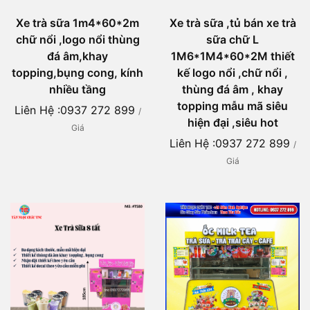
Xe trà sữa 1m4*60*2m
Xe trà sữa ,tủ bán xe trà
chữ nổi ,logo nổi thùng
sữa chữ L
đá âm,khay
1M6*1M4*60*2M thiết
topping,bụng cong, kính
kế logo nổi ,chữ nổi ,
nhiều tầng
thùng đá âm , khay
topping mẫu mã siêu
Liên Hệ :0937 272 899
/
hiện đại ,siêu hot
Giá
Liên Hệ :0937 272 899
/
Giá