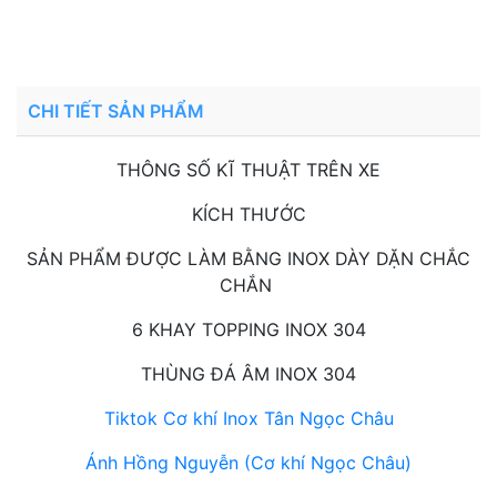
Liên hệ:
0937 272 899
- Hotline 2
CHI TIẾT SẢN PHẨM
THÔNG SỐ KĨ THUẬT TRÊN XE
KÍCH THƯỚC
SẢN PHẨM ĐƯỢC LÀM BẰNG INOX DÀY DẶN CHẮC
CHẮN
6 KHAY TOPPING INOX 304
THÙNG ĐÁ ÂM INOX 304
Tiktok Cơ khí Inox Tân Ngọc Châu
Ánh Hồng Nguyễn (Cơ khí Ngọc Châu)