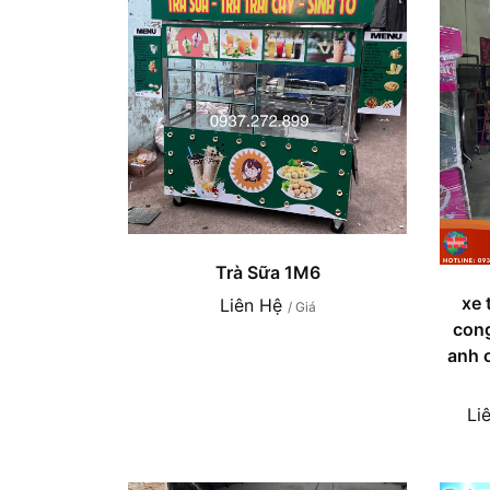
Trà Sữa 1M6
xe 
Liên Hệ
/ Giá
cong
anh 
Li