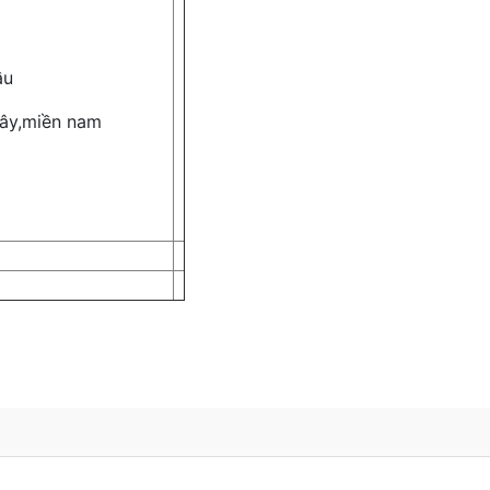
cầu
 tây,miền nam