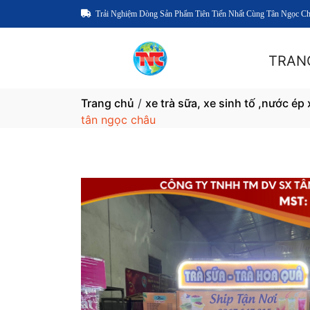
Trải Nghiệm Dòng Sản Phẩm Tiên Tiến Nhất Cùng Tân Ngọc C
TRAN
Trang chủ
/
xe trà sữa, xe sinh tố ,nước ép
tân ngọc châu