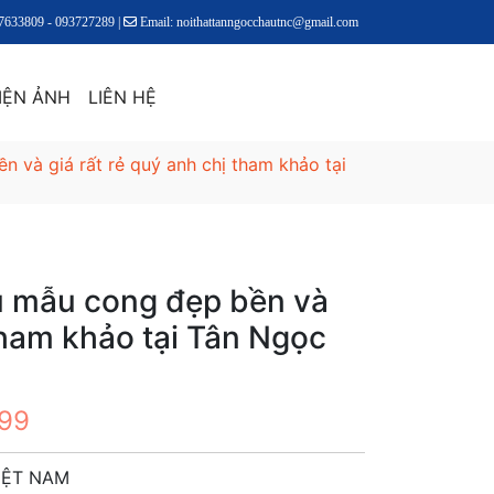
17633809 - 093727289 |
Email: noithattanngocchautnc@gmail.com
IỆN ẢNH
LIÊN HỆ
n và giá rất rẻ quý anh chị tham khảo tại
ểu mẫu cong đẹp bền và
 tham khảo tại Tân Ngọc
899
IỆT NAM