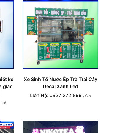
iết kế
Xe Sinh Tố Nước Ép Trà Trái Cây
a.giao
Decal Xanh Led
i
Liên Hệ: 0937 272 899
/ Giá
/ Giá