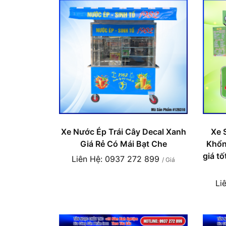
Xe Nước Ép Trái Cây Decal Xanh
Xe 
Giá Rẻ Có Mái Bạt Che
Khổng
giá t
Liên Hệ: 0937 272 899
/ Giá
Li