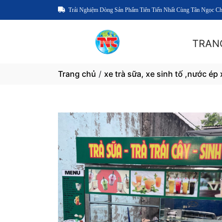
Trải Nghiệm Dòng Sản Phẩm Tiên Tiến Nhất Cùng Tân Ngọc C
TRAN
Trang chủ
/
xe trà sữa, xe sinh tố ,nước ép