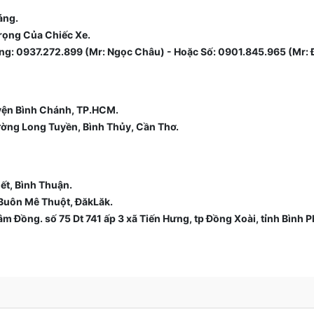
áng.
rọng Của Chiếc Xe.
àng: 0937.272.899 (Mr: Ngọc Châu) - Hoặc Số: 0901.845.965 (Mr: 
uyện Bình Chánh, TP.HCM.
ường Long Tuyền, Bình Thủy, Cần Thơ.
ết, Bình Thuận.
Buôn Mê Thuột, ĐăkLăk.
m Đồng. số 75 Dt 741 ấp 3 xã Tiến Hưng, tp Đồng Xoài, tỉnh Bình 