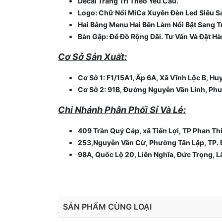
Decal Trang Trí Theo Yêu Cầu.
Logo: Chữ Nổi MiCa Xuyên Đèn Led Siêu S
Hai Bảng Menu Hai Bên Làm Nổi Bật Sang T
Bàn Gập: Để Đồ Rộng Dãi. Tư Vấn Và Đặt H
Cơ Sở Sản Xuất:
Cơ Sở 1: F1/15A1, Ấp 6A, Xã Vĩnh Lộc B, H
Cơ Sở 2: 91B, Đường Nguyễn Văn Linh, Ph
Chi Nhánh Phân Phối Sỉ Và Lẻ:
409 Trần Quý Cáp, xã Tiến Lợi, TP Phan Thi
253,Nguyễn Văn Cừ, Phường Tân Lập, TP. 
98A, Quốc Lộ 20, Liên Nghĩa, Đức Trọng, Lâ
SẢN PHẨM CÙNG LOẠI