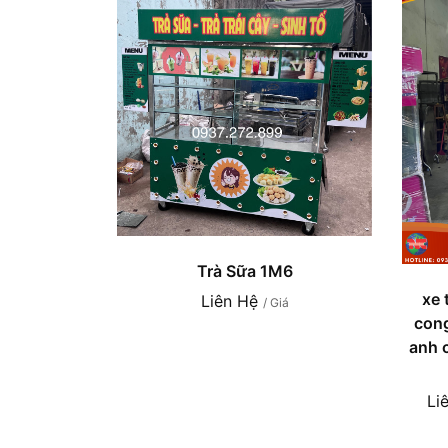
Trà Sữa 1M6
xe 
Liên Hệ
/ Giá
cong
anh 
Li