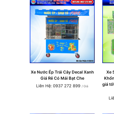
Xe Nước Ép Trái Cây Decal Xanh
Xe 
Giá Rẻ Có Mái Bạt Che
Khổng
giá t
Liên Hệ: 0937 272 899
/ Giá
Li