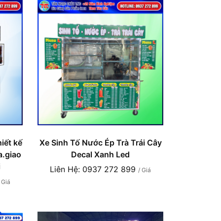
iết kế
Xe Sinh Tố Nước Ép Trà Trái Cây
a.giao
Decal Xanh Led
i
Liên Hệ: 0937 272 899
/ Giá
/ Giá