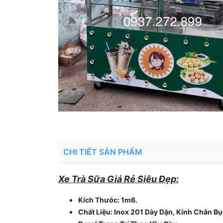
CHI TIẾT SẢN PHẨM
Xe Trà Sữa Giá Rẻ Siêu Đẹp:
Kích Thước: 1m6.
Chất Liệu: Inox 201 Dày Dặn, Kính Chắn B