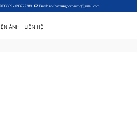
17633809 - 093727289 |
Email: noithattanngocchautnc@gmail.com
IỆN ẢNH
LIÊN HỆ