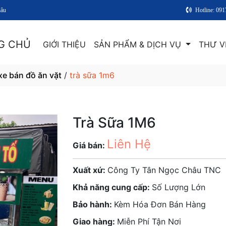
hâu
Hotline: 09
G CHỦ
GIỚI THIỆU
SẢN PHẨM & DỊCH VỤ
THƯ V
 xe bán đồ ăn vặt
/
trà sữa 1m6
Trà Sữa 1M6
Liên Hệ
Giá bán:
Xuất xứ:
Công Ty Tân Ngọc Châu TNC
Khả năng cung cấp:
Số Lượng Lớn
Bảo hành:
Kèm Hóa Đơn Bán Hàng
Giao hàng:
Miễn Phí Tận Nơi